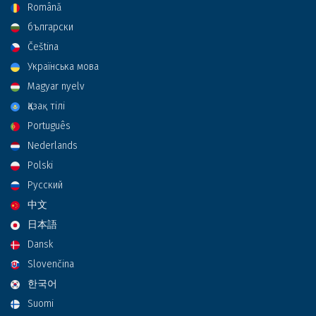
Română
български
Čeština
Українська мова
Magyar nyelv
Қазақ тілі
Português
Nederlands
Polski
Русский
中文
日本語
Dansk
Slovenčina
한국어
Suomi