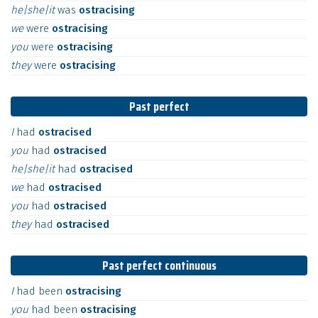
he|she|it
was
ostracising
we
were
ostracising
you
were
ostracising
they
were
ostracising
Past perfect
I
had
ostracised
you
had
ostracised
he|she|it
had
ostracised
we
had
ostracised
you
had
ostracised
they
had
ostracised
Past perfect continuous
I
had
been
ostracising
you
had
been
ostracising