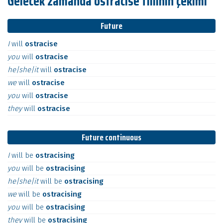
Gelecek zamanda ostracise fiilinin çekimi
Future
I
will
ostracise
you
will
ostracise
he|she|it
will
ostracise
we
will
ostracise
you
will
ostracise
they
will
ostracise
Future continuous
I
will
be
ostracising
you
will
be
ostracising
he|she|it
will
be
ostracising
we
will
be
ostracising
you
will
be
ostracising
they
will
be
ostracising