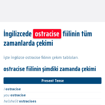
İngilizcede
ostracise
fiilinin tüm
zamanlarda çekimi
İşte İngilizce ostracise fiilinin çekim tabloları.
ostracise fiilinin şimdiki zamanda çekimi
Present Tense
I
ostracise
you
ostracise
he|she|it
ostracises