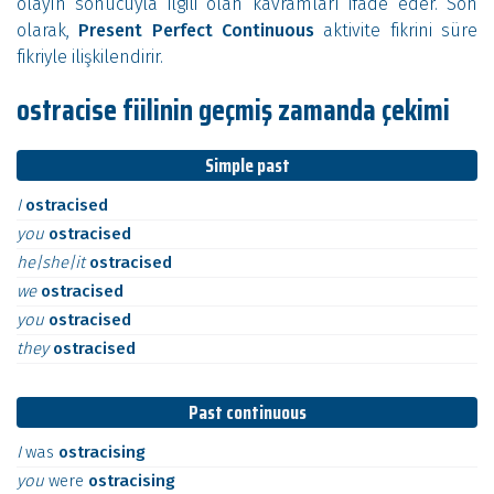
olayın sonucuyla ilgili olan kavramları ifade eder. Son
olarak,
Present Perfect Continuous
aktivite fikrini süre
fikriyle ilişkilendirir.
ostracise fiilinin geçmiş zamanda çekimi
Simple past
I
ostracised
you
ostracised
he|she|it
ostracised
we
ostracised
you
ostracised
they
ostracised
Past continuous
I
was
ostracising
you
were
ostracising