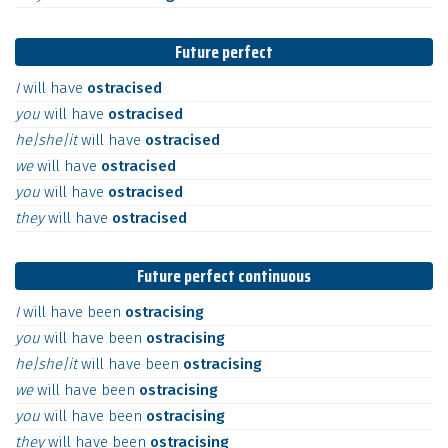
Future perfect
I
will
have
ostracised
you
will
have
ostracised
he|she|it
will
have
ostracised
we
will
have
ostracised
you
will
have
ostracised
they
will
have
ostracised
Future perfect continuous
I
will
have
been
ostracising
you
will
have
been
ostracising
he|she|it
will
have
been
ostracising
we
will
have
been
ostracising
you
will
have
been
ostracising
they
will
have
been
ostracising