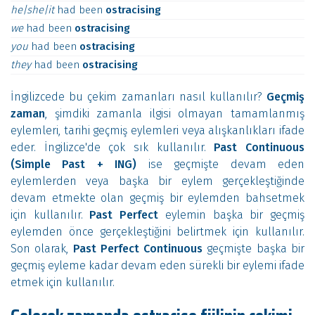
he|she|it
had
been
ostracising
we
had
been
ostracising
you
had
been
ostracising
they
had
been
ostracising
İngilizcede bu çekim zamanları nasıl kullanılır?
Geçmiş
zaman
, şimdiki zamanla ilgisi olmayan tamamlanmış
eylemleri, tarihi geçmiş eylemleri veya alışkanlıkları ifade
eder. İngilizce'de çok sık kullanılır.
Past Continuous
(Simple Past + ING)
ise geçmişte devam eden
eylemlerden veya başka bir eylem gerçekleştiğinde
devam etmekte olan geçmiş bir eylemden bahsetmek
için kullanılır.
Past Perfect
eylemin başka bir geçmiş
eylemden önce gerçekleştiğini belirtmek için kullanılır.
Son olarak,
Past Perfect Continuous
geçmişte başka bir
geçmiş eyleme kadar devam eden sürekli bir eylemi ifade
etmek için kullanılır.