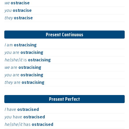
we
ostracise
you
ostracise
they
ostracise
Present Continuous
I
am
ostracising
you
are
ostracising
he|she|it
is
ostracising
we
are
ostracising
you
are
ostracising
they
are
ostracising
Present Perfect
I
have
ostracised
you
have
ostracised
he|she|it
has
ostracised