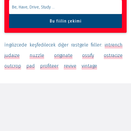
İngilizcede keşfedilecek diğer rastgele fiiller:
intrench
judaize
nuzzle
originate
ossify
ostracize
outcrop
pad
profiteer
revive
vintage