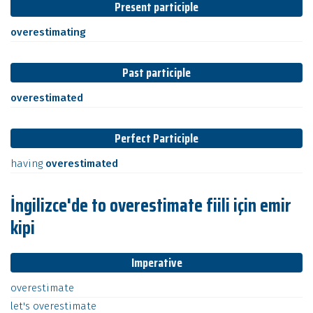
Present participle
overestimating
Past participle
overestimated
Perfect Participle
having
overestimated
İngilizce'de to overestimate fiili için emir
kipi
Imperative
overestimate
let's
overestimate