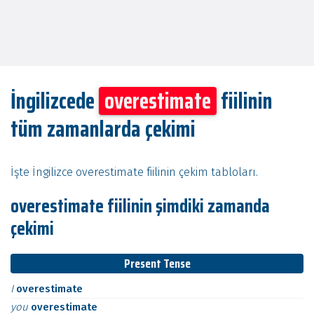
İngilizcede
overestimate
fiilinin
tüm zamanlarda çekimi
İşte İngilizce overestimate fiilinin çekim tabloları.
overestimate fiilinin şimdiki zamanda
çekimi
Present Tense
I
overestimate
you
overestimate