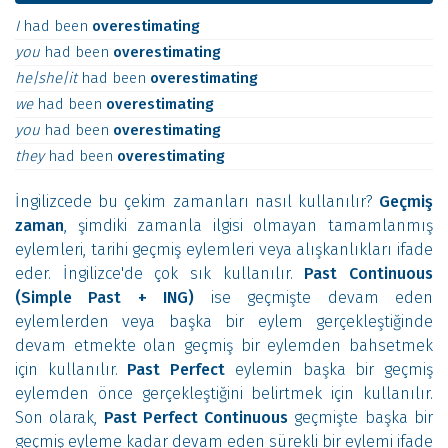
I
had
been
overestimating
you
had
been
overestimating
he|she|it
had
been
overestimating
we
had
been
overestimating
you
had
been
overestimating
they
had
been
overestimating
İngilizcede bu çekim zamanları nasıl kullanılır?
Geçmiş
zaman
, şimdiki zamanla ilgisi olmayan tamamlanmış
eylemleri, tarihi geçmiş eylemleri veya alışkanlıkları ifade
eder. İngilizce'de çok sık kullanılır.
Past Continuous
(Simple Past + ING)
ise geçmişte devam eden
eylemlerden veya başka bir eylem gerçekleştiğinde
devam etmekte olan geçmiş bir eylemden bahsetmek
için kullanılır.
Past Perfect
eylemin başka bir geçmiş
eylemden önce gerçekleştiğini belirtmek için kullanılır.
Son olarak,
Past Perfect Continuous
geçmişte başka bir
geçmiş eyleme kadar devam eden sürekli bir eylemi ifade