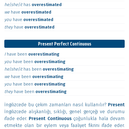
he|she|it
has
overestimated
we
have
overestimated
you
have
overestimated
they
have
overestimated
Present Perfect Continuous
I
have
been
overestimating
you
have
been
overestimating
he|she|it
has
been
overestimating
we
have
been
overestimating
you
have
been
overestimating
they
have
been
overestimating
İngilizcede bu çekim zamanları nasıl kullanılır?
Present
İngilizcede alışkanlığı, sıklığı, genel gerçeği ve durumu
ifade eder.
Present Continuous
çoğunlukla hala devam
etmekte olan bir eylem veya faaliyet fikrini ifade eder.