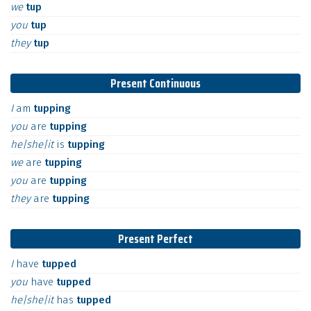
we
tup
you
tup
they
tup
Present Continuous
I
am
tupping
you
are
tupping
he|she|it
is
tupping
we
are
tupping
you
are
tupping
they
are
tupping
Present Perfect
I
have
tupped
you
have
tupped
he|she|it
has
tupped