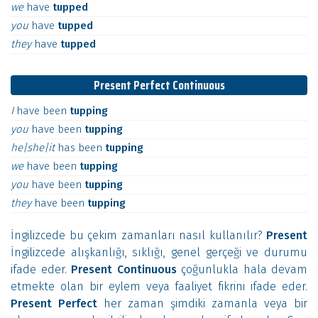
we
have
tupped
you
have
tupped
they
have
tupped
Present Perfect Continuous
I
have
been
tupping
you
have
been
tupping
he|she|it
has
been
tupping
we
have
been
tupping
you
have
been
tupping
they
have
been
tupping
İngilizcede bu çekim zamanları nasıl kullanılır?
Present
İngilizcede alışkanlığı, sıklığı, genel gerçeği ve durumu
ifade eder.
Present Continuous
çoğunlukla hala devam
etmekte olan bir eylem veya faaliyet fikrini ifade eder.
Present Perfect
her zaman şimdiki zamanla veya bir