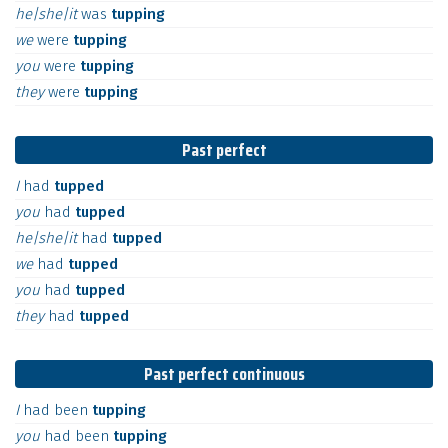
he|she|it
was
tupping
we
were
tupping
you
were
tupping
they
were
tupping
Past perfect
I
had
tupped
you
had
tupped
he|she|it
had
tupped
we
had
tupped
you
had
tupped
they
had
tupped
Past perfect continuous
I
had
been
tupping
you
had
been
tupping