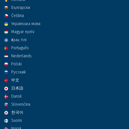
български
Čeština
Українська мова
Magyar nyelv
Қазақ тілі
Português
Nederlands
Polski
Русский
中文
日本語
Dansk
Slovenčina
한국어
Suomi
Norsk