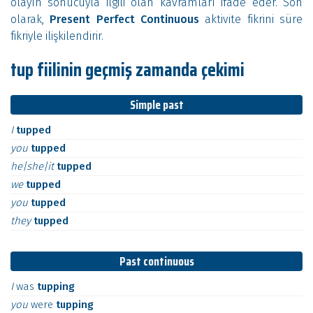
olayın sonucuyla ilgili olan kavramları ifade eder. Son
olarak,
Present Perfect Continuous
aktivite fikrini süre
fikriyle ilişkilendirir.
tup fiilinin geçmiş zamanda çekimi
Simple past
I
tupped
you
tupped
he|she|it
tupped
we
tupped
you
tupped
they
tupped
Past continuous
I
was
tupping
you
were
tupping