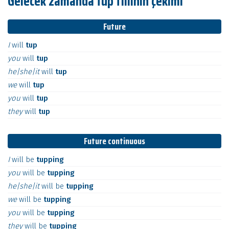
Gelecek zamanda tup fiilinin çekimi
Future
I
will
tup
you
will
tup
he|she|it
will
tup
we
will
tup
you
will
tup
they
will
tup
Future continuous
I
will
be
tupping
you
will
be
tupping
he|she|it
will
be
tupping
we
will
be
tupping
you
will
be
tupping
they
will
be
tupping