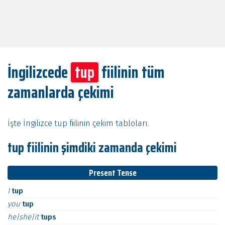
İngilizcede
tup
fiilinin tüm
zamanlarda çekimi
İşte İngilizce tup fiilinin çekim tabloları.
tup fiilinin şimdiki zamanda çekimi
Present Tense
I
tup
you
tup
he|she|it
tups