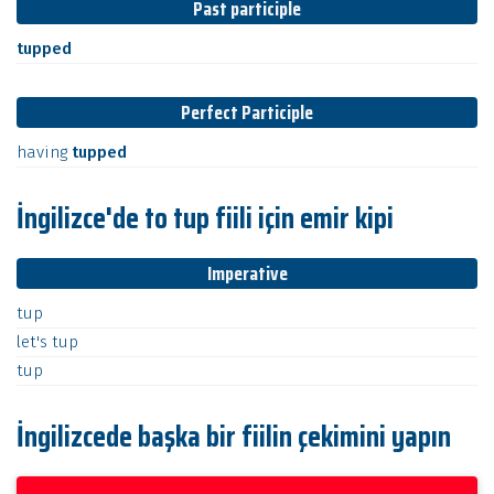
Past participle
tupped
Perfect Participle
having
tupped
İngilizce'de to tup fiili için emir kipi
Imperative
tup
let's
tup
tup
İngilizcede başka bir fiilin çekimini yapın