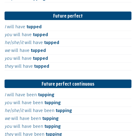
Future perfect
I
will
have
tupped
you
will
have
tupped
he|she|it
will
have
tupped
we
will
have
tupped
you
will
have
tupped
they
will
have
tupped
Future perfect continuous
I
will
have
been
tupping
you
will
have
been
tupping
he|she|it
will
have
been
tupping
we
will
have
been
tupping
you
will
have
been
tupping
they
will
have
been
tupping