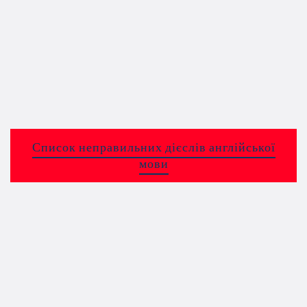
Список неправильних дієслів англійської
мови