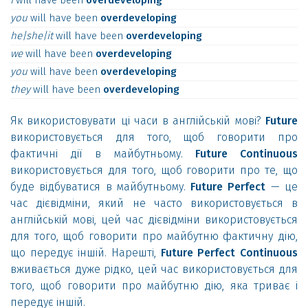
I
will
have
been
overdeveloping
you
will
have
been
overdeveloping
he|she|it
will
have
been
overdeveloping
we
will
have
been
overdeveloping
you
will
have
been
overdeveloping
they
will
have
been
overdeveloping
Як використовувати ці часи в англійській мові?
Future
використовується для того, щоб говорити про
фактичні дії в майбутньому.
Future Continuous
використовується для того, щоб говорити про те, що
буде відбуватися в майбутньому.
Future Perfect
— це
час дієвідміни, який не часто використовується в
англійській мові, цей час дієвідміни використовується
для того, щоб говорити про майбутню фактичну дію,
що передує іншій. Нарешті,
Future Perfect Continuous
вживається дуже рідко, цей час використовується для
того, щоб говорити про майбутню дію, яка триває і
передує іншій.