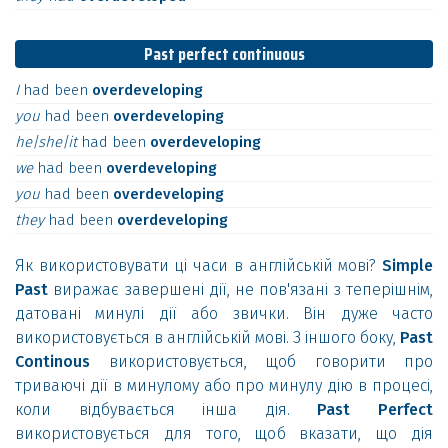
Past perfect continuous
I
had
been
overdeveloping
you
had
been
overdeveloping
he|she|it
had
been
overdeveloping
we
had
been
overdeveloping
you
had
been
overdeveloping
they
had
been
overdeveloping
Як використовувати ці часи в англійській мові?
Simple
Past
виражає завершені дії, не пов'язані з теперішнім,
датовані минулі дії або звички. Він дуже часто
використовується в англійській мові. З іншого боку,
Past
Continous
використовується, щоб говорити про
триваючі дії в минулому або про минулу дію в процесі,
коли відбувається інша дія.
Past Perfect
використовується для того, щоб вказати, що дія