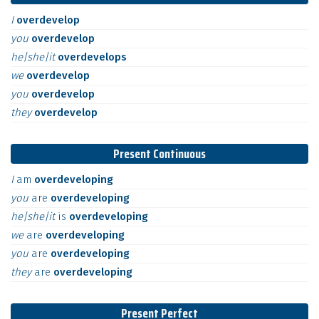
I
overdevelop
you
overdevelop
he|she|it
overdevelops
we
overdevelop
you
overdevelop
they
overdevelop
Present Continuous
I
am
overdeveloping
you
are
overdeveloping
he|she|it
is
overdeveloping
we
are
overdeveloping
you
are
overdeveloping
they
are
overdeveloping
Present Perfect