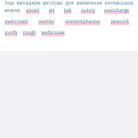
Інші випадкові дієслова для виявлення англійською
мовою:
abseil
jet
laik
outcry
overcharge
overcrowd
overdo
overemphasise
peacock
purify
rough
watersoak