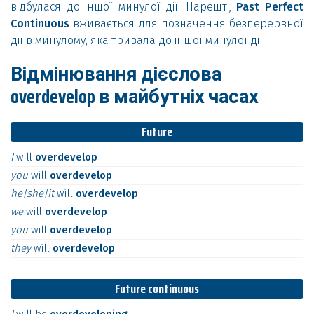
відбулася до іншої минулої дії. Нарешті,
Past Perfect
Continuous
вживається для позначення безперервної
дії в минулому, яка тривала до іншої минулої дії.
Відмінювання дієслова
overdevelop в майбутніх часах
Future
I
will
overdevelop
you
will
overdevelop
he|she|it
will
overdevelop
we
will
overdevelop
you
will
overdevelop
they
will
overdevelop
Future continuous