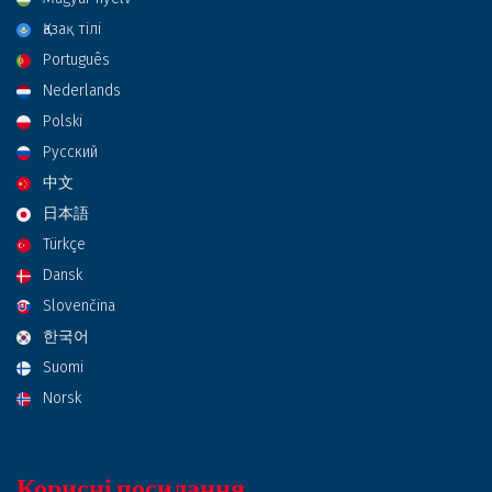
Қазақ тілі
Português
Nederlands
Polski
Русский
中文
日本語
Türkçe
Dansk
Slovenčina
한국어
Suomi
Norsk
Корисні посилання