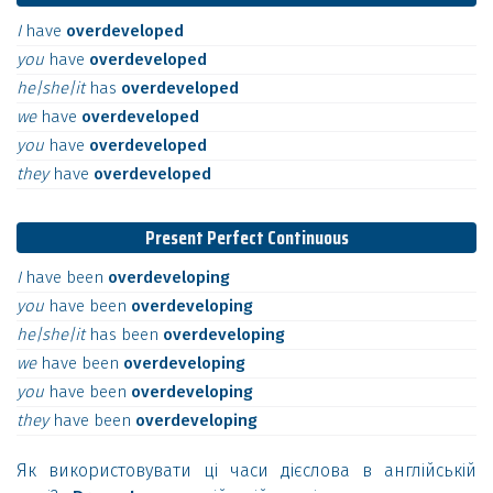
I
have
overdeveloped
you
have
overdeveloped
he|she|it
has
overdeveloped
we
have
overdeveloped
you
have
overdeveloped
they
have
overdeveloped
Present Perfect Continuous
I
have
been
overdeveloping
you
have
been
overdeveloping
he|she|it
has
been
overdeveloping
we
have
been
overdeveloping
you
have
been
overdeveloping
they
have
been
overdeveloping
Як використовувати ці часи дієслова в англійській