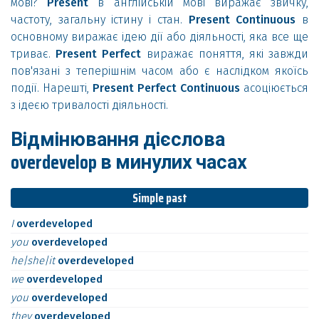
мові?
Present
в англійській мові виражає звичку,
частоту, загальну істину і стан.
Present Continuous
в
основному виражає ідею дії або діяльності, яка все ще
триває.
Present Perfect
виражає поняття, які завжди
пов'язані з теперішнім часом або є наслідком якоїсь
події. Нарешті,
Present Perfect Continuous
асоціюється
з ідеєю тривалості діяльності.
Відмінювання дієслова
overdevelop в минулих часах
Simple past
I
overdeveloped
you
overdeveloped
he|she|it
overdeveloped
we
overdeveloped
you
overdeveloped
they
overdeveloped