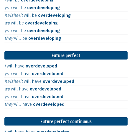
I
will
be
overdeveloping
you
will
be
overdeveloping
he|she|it
will
be
overdeveloping
we
will
be
overdeveloping
you
will
be
overdeveloping
they
will
be
overdeveloping
Future perfect
I
will
have
overdeveloped
you
will
have
overdeveloped
he|she|it
will
have
overdeveloped
we
will
have
overdeveloped
you
will
have
overdeveloped
they
will
have
overdeveloped
Future perfect continuous