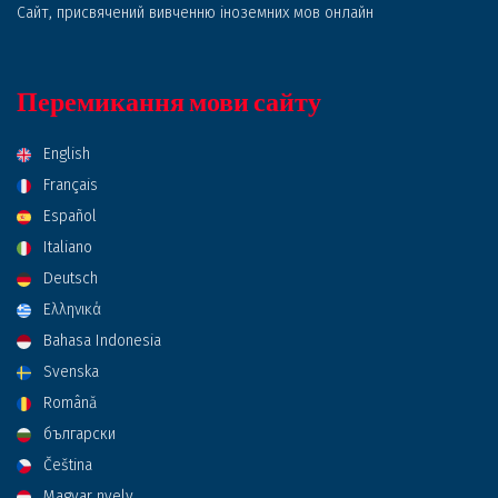
Сайт, присвячений вивченню іноземних мов онлайн
Перемикання мови сайту
English
Français
Español
Italiano
Deutsch
Ελληνικά
Bahasa Indonesia
Svenska
Română
български
Čeština
Magyar nyelv