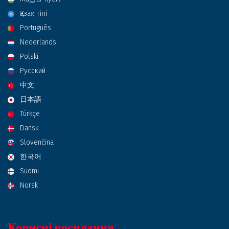
Қазақ тілі
Português
Nederlands
Polski
Русский
中文
日本語
Türkçe
Dansk
Slovenčina
한국어
Suomi
Norsk
Корисні посилання