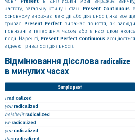
мові?
Present
в англійській мові виражає звичку,
частоту, загальну істину і стан.
Present Continuous
в
основному виражає ідею дії або діяльності, яка все ще
триває.
Present Perfect
виражає поняття, які завжди
пов'язані з теперішнім часом або є наслідком якоїсь
події. Нарешті,
Present Perfect Continuous
асоціюється
з ідеєю тривалості діяльності.
Відмінювання дієслова radicalize
в минулих часах
Simple past
I
radicalized
you
radicalized
he|she|it
radicalized
we
radicalized
you
radicalized
they
radicalized