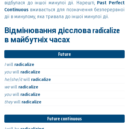
відбулася до іншої минулої дії. Нарешті,
Past Perfect
Continuous
вживається для позначення безперервної
дії в минулому, яка тривала до іншої минулої дії.
Відмінювання дієслова radicalize
в майбутніх часах
Future
I
will
radicalize
you
will
radicalize
he|she|it
will
radicalize
we
will
radicalize
you
will
radicalize
they
will
radicalize
Future continuous