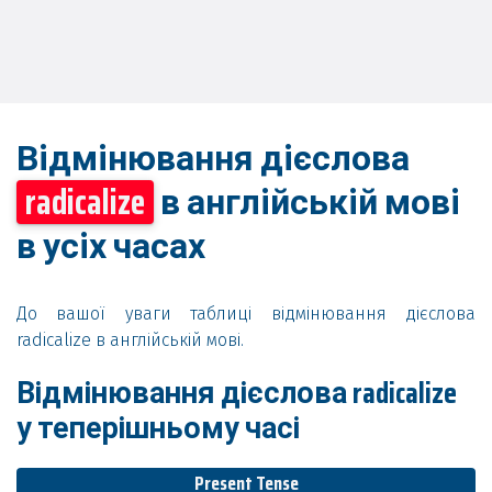
Відмінювання дієслова
radicalize
в англійській мові
в усіх часах
До вашої уваги таблиці відмінювання дієслова
radicalize в англійській мові.
Відмінювання дієслова radicalize
у теперішньому часі
Present Tense