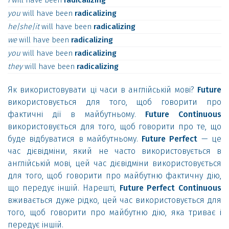
I
will
have
been
radicalizing
you
will
have
been
radicalizing
he|she|it
will
have
been
radicalizing
we
will
have
been
radicalizing
you
will
have
been
radicalizing
they
will
have
been
radicalizing
Як використовувати ці часи в англійській мові?
Future
використовується для того, щоб говорити про
фактичні дії в майбутньому.
Future Continuous
використовується для того, щоб говорити про те, що
буде відбуватися в майбутньому.
Future Perfect
— це
час дієвідміни, який не часто використовується в
англійській мові, цей час дієвідміни використовується
для того, щоб говорити про майбутню фактичну дію,
що передує іншій. Нарешті,
Future Perfect Continuous
вживається дуже рідко, цей час використовується для
того, щоб говорити про майбутню дію, яка триває і
передує іншій.