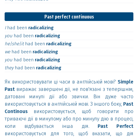
Past perfect continuous
I
had
been
radicalizing
you
had
been
radicalizing
he|she|it
had
been
radicalizing
we
had
been
radicalizing
you
had
been
radicalizing
they
had
been
radicalizing
Як використовувати ці часи в англійській мові?
Simple
Past
виражає завершені дії, не пов'язані з теперішнім,
датовані минулі дії або звички. Він дуже часто
використовується в англійській мові. З іншого боку,
Past
Continous
використовується, щоб говорити про
триваючі дії в минулому або про минулу дію в процесі,
коли відбувається інша дія.
Past Perfect
використовується для того, щоб вказати, що дія