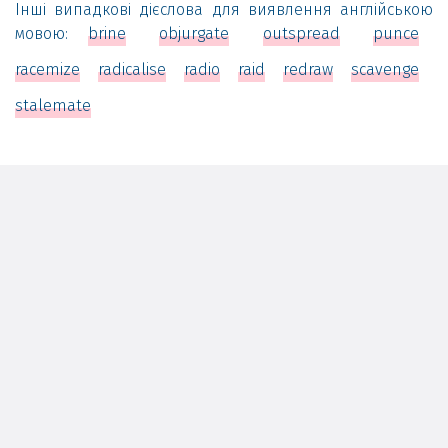
Інші випадкові дієслова для виявлення англійською
мовою:
brine
objurgate
outspread
punce
racemize
radicalise
radio
raid
redraw
scavenge
stalemate