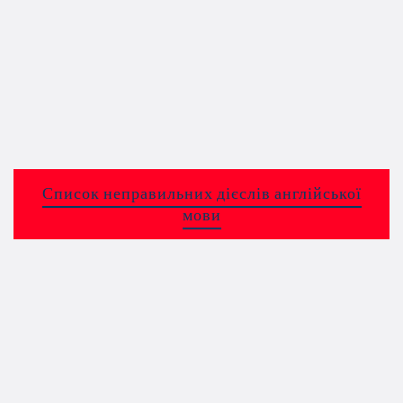
Список неправильних дієслів англійської
мови