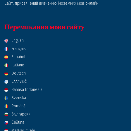
Сайт, присвячений вивченню іноземних мов онлайн
Перемикання мови сайту
English
Français
Español
Italiano
Deutsch
Ελληνικά
Bahasa Indonesia
Svenska
Română
български
Čeština
Magyar nyelv