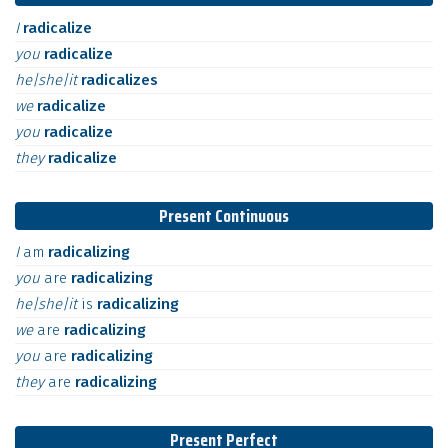
I
radicalize
you
radicalize
he|she|it
radicalizes
we
radicalize
you
radicalize
they
radicalize
Present Continuous
I
am
radicalizing
you
are
radicalizing
he|she|it
is
radicalizing
we
are
radicalizing
you
are
radicalizing
they
are
radicalizing
Present Perfect