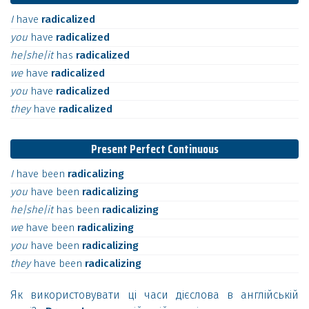
I
have
radicalized
you
have
radicalized
he|she|it
has
radicalized
we
have
radicalized
you
have
radicalized
they
have
radicalized
Present Perfect Continuous
I
have
been
radicalizing
you
have
been
radicalizing
he|she|it
has
been
radicalizing
we
have
been
radicalizing
you
have
been
radicalizing
they
have
been
radicalizing
Як використовувати ці часи дієслова в англійській