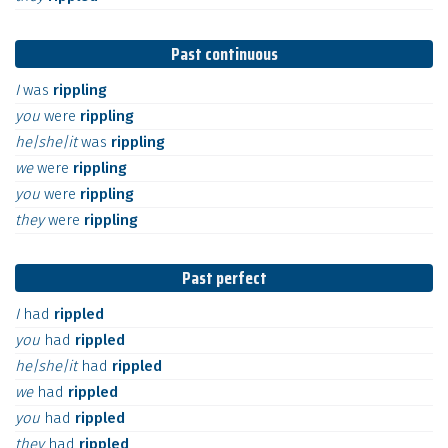
Past continuous
I
was
rippling
you
were
rippling
he|she|it
was
rippling
we
were
rippling
you
were
rippling
they
were
rippling
Past perfect
I
had
rippled
you
had
rippled
he|she|it
had
rippled
we
had
rippled
you
had
rippled
they
had
rippled