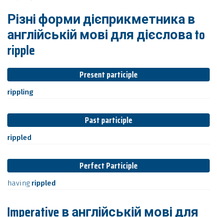
Різні форми дієприкметника в
англійській мові для дієслова to
ripple
Present participle
rippling
Past participle
rippled
Perfect Participle
having
rippled
Imperative в англійській мові для