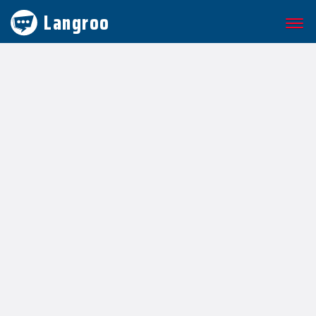
Langroo