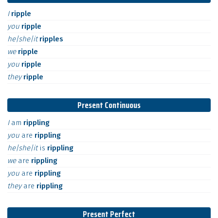
I
ripple
you
ripple
he|she|it
ripples
we
ripple
you
ripple
they
ripple
Present Continuous
I
am
rippling
you
are
rippling
he|she|it
is
rippling
we
are
rippling
you
are
rippling
they
are
rippling
Present Perfect