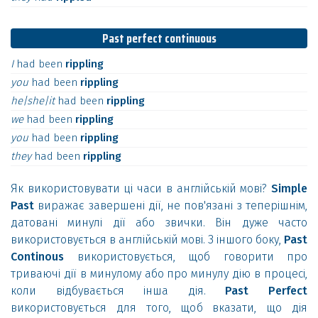
Past perfect continuous
I
had
been
rippling
you
had
been
rippling
he|she|it
had
been
rippling
we
had
been
rippling
you
had
been
rippling
they
had
been
rippling
Як використовувати ці часи в англійській мові?
Simple
Past
виражає завершені дії, не пов'язані з теперішнім,
датовані минулі дії або звички. Він дуже часто
використовується в англійській мові. З іншого боку,
Past
Continous
використовується, щоб говорити про
триваючі дії в минулому або про минулу дію в процесі,
коли відбувається інша дія.
Past Perfect
використовується для того, щоб вказати, що дія