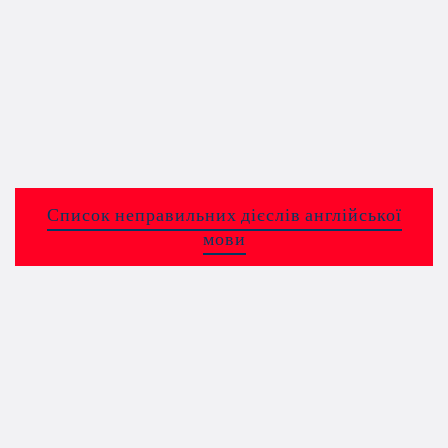
Список неправильних дієслів англійської
мови