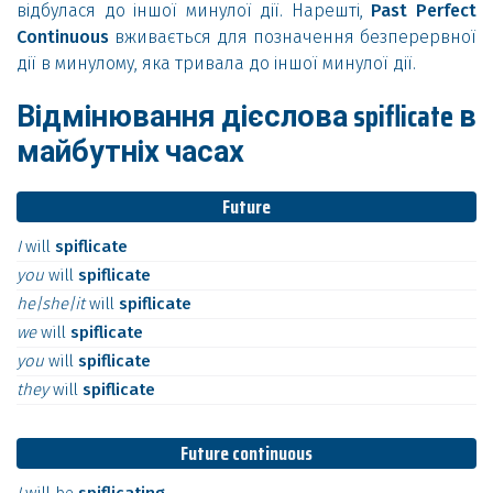
відбулася до іншої минулої дії. Нарешті,
Past Perfect
Continuous
вживається для позначення безперервної
дії в минулому, яка тривала до іншої минулої дії.
Відмінювання дієслова spiflicate в
майбутніх часах
Future
I
will
spiflicate
you
will
spiflicate
he|she|it
will
spiflicate
we
will
spiflicate
you
will
spiflicate
they
will
spiflicate
Future continuous