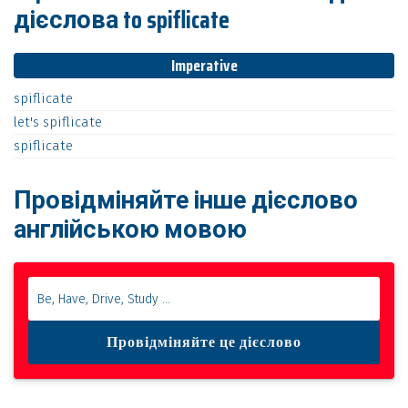
дієслова to spiflicate
Imperative
spiflicate
let's
spiflicate
spiflicate
Провідміняйте інше дієслово
англійською мовою