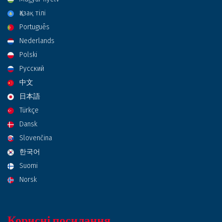
Қазақ тілі
Português
Nederlands
Polski
Русский
中文
日本語
Türkçe
Dansk
Slovenčina
한국어
Suomi
Norsk
Корисні посилання