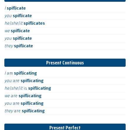
I
spiflicate
you
spiflicate
he|she|it
spiflicates
we
spiflicate
you
spiflicate
they
spiflicate
Present Continuous
I
am
spiflicating
you
are
spiflicating
he|she|it
is
spiflicating
we
are
spiflicating
you
are
spiflicating
they
are
spiflicating
Present Perfect