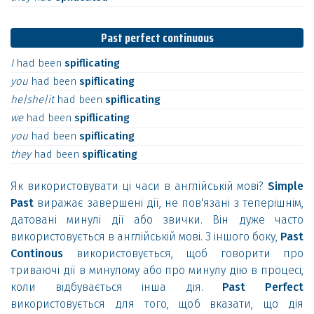
Past perfect continuous
I
had
been
spiflicating
you
had
been
spiflicating
he|she|it
had
been
spiflicating
we
had
been
spiflicating
you
had
been
spiflicating
they
had
been
spiflicating
Як використовувати ці часи в англійській мові?
Simple
Past
виражає завершені дії, не пов'язані з теперішнім,
датовані минулі дії або звички. Він дуже часто
використовується в англійській мові. З іншого боку,
Past
Continous
використовується, щоб говорити про
триваючі дії в минулому або про минулу дію в процесі,
коли відбувається інша дія.
Past Perfect
використовується для того, щоб вказати, що дія