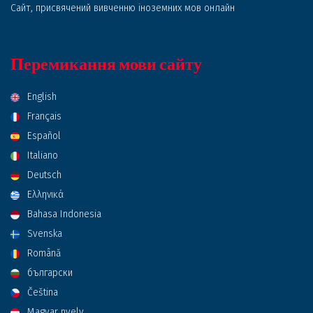
Сайт, присвячений вивченню іноземних мов онлайн
Перемикання мови сайту
English
Français
Español
Italiano
Deutsch
Ελληνικά
Bahasa Indonesia
Svenska
Română
български
Čeština
Magyar nyelv