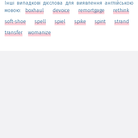
Інші випадкові дієслова для виявлення англійською
мовою:
boxhaul
devoice
remortgage
rethink
soft-shoe
spell
spiel
spike
spirit
strand
transfer
womanize