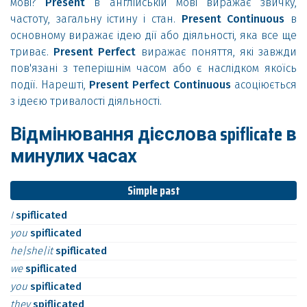
мові?
Present
в англійській мові виражає звичку,
частоту, загальну істину і стан.
Present Continuous
в
основному виражає ідею дії або діяльності, яка все ще
триває.
Present Perfect
виражає поняття, які завжди
пов'язані з теперішнім часом або є наслідком якоїсь
події. Нарешті,
Present Perfect Continuous
асоціюється
з ідеєю тривалості діяльності.
Відмінювання дієслова spiflicate в
минулих часах
Simple past
I
spiflicated
you
spiflicated
he|she|it
spiflicated
we
spiflicated
you
spiflicated
they
spiflicated