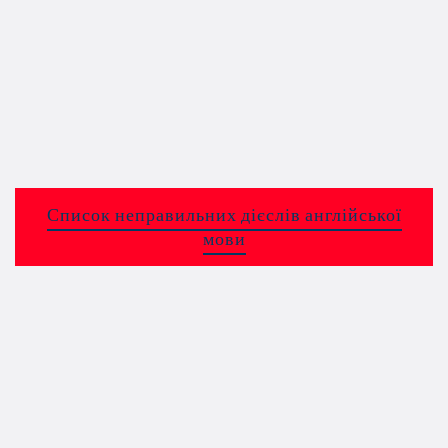
Список неправильних дієслів англійської
мови