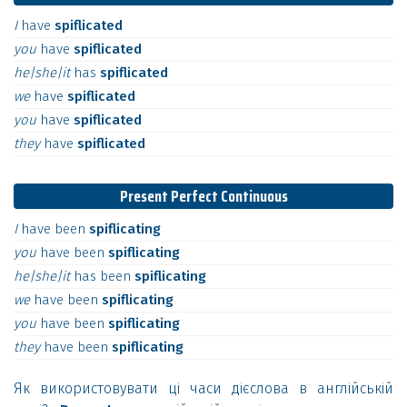
I
have
spiflicated
you
have
spiflicated
he|she|it
has
spiflicated
we
have
spiflicated
you
have
spiflicated
they
have
spiflicated
Present Perfect Continuous
I
have
been
spiflicating
you
have
been
spiflicating
he|she|it
has
been
spiflicating
we
have
been
spiflicating
you
have
been
spiflicating
they
have
been
spiflicating
Як використовувати ці часи дієслова в англійській