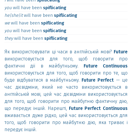
I
will
have
been
spiflicating
you
will
have
been
spiflicating
he|she|it
will
have
been
spiflicating
we
will
have
been
spiflicating
you
will
have
been
spiflicating
they
will
have
been
spiflicating
Як використовувати ці часи в англійській мові?
Future
використовується для того, щоб говорити про
фактичні дії в майбутньому.
Future Continuous
використовується для того, щоб говорити про те, що
буде відбуватися в майбутньому.
Future Perfect
— це
час дієвідміни, який не часто використовується в
англійській мові, цей час дієвідміни використовується
для того, щоб говорити про майбутню фактичну дію,
що передує іншій. Нарешті,
Future Perfect Continuous
вживається дуже рідко, цей час використовується для
того, щоб говорити про майбутню дію, яка триває і
передує іншій.