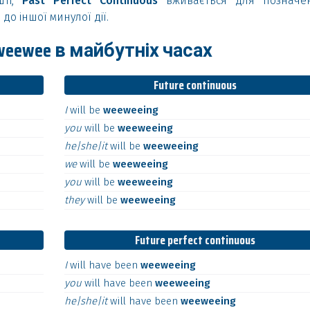
шті,
Past Perfect Continuous
вживається для позначе
до іншої минулої дії.
eewee в майбутніх часах
Future continuous
I
will
be
weeweeing
you
will
be
weeweeing
he|she|it
will
be
weeweeing
we
will
be
weeweeing
you
will
be
weeweeing
they
will
be
weeweeing
Future perfect continuous
I
will
have
been
weeweeing
you
will
have
been
weeweeing
he|she|it
will
have
been
weeweeing