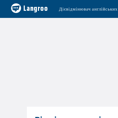
Langroo
Дієвідмінювач англійських 