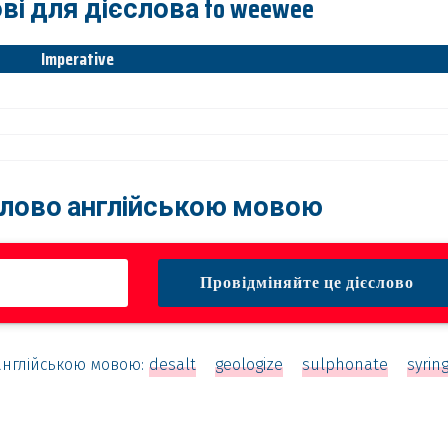
ові для дієслова to weewee
Imperative
слово англійською мовою
англійською мовою:
desalt
geologize
sulphonate
syrin