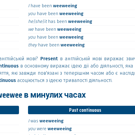
I
have
been
weeweeing
you
have
been
weeweeing
he|she|it
has
been
weeweeing
we
have
been
weeweeing
you
have
been
weeweeing
they
have
been
weeweeing
англійській мові?
Present
в англійській мові виражає звич
ntinuous
в основному виражає ідею дії або діяльності, яка 
тя, які завжди пов'язані з теперішнім часом або є наслід
tinuous
асоціюється з ідеєю тривалості діяльності.
eewee в минулих часах
Past continuous
I
was
weeweeing
you
were
weeweeing