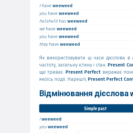
I
have
weeweed
you
have
weeweed
he|she|it
has
weeweed
we
have
weeweed
you
have
weeweed
they
have
weeweed
Як використовувати ці часи дієслова в 
частоту, загальну істину і стан.
Present Co
ще триває.
Present Perfect
виражає понят
якоїсь події. Нарешті,
Present Perfect Con
Відмінювання дієслова w
Simple past
I
weeweed
you
weeweed