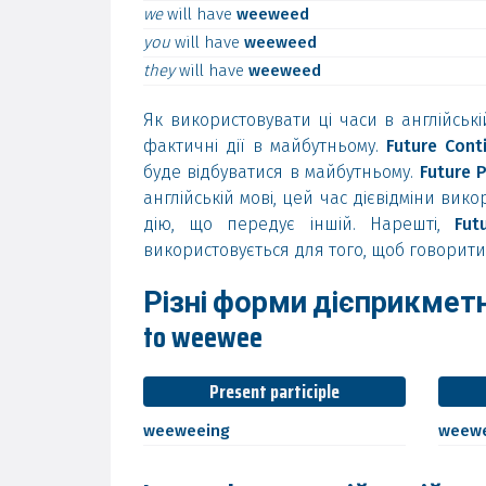
we
will
have
weeweed
you
will
have
weeweed
they
will
have
weeweed
Як використовувати ці часи в англійські
фактичні дії в майбутньому.
Future Cont
буде відбуватися в майбутньому.
Future P
англійській мові, цей час дієвідміни ви
дію, що передує іншій. Нарешті,
Fut
використовується для того, щоб говорити 
Різні форми дієприкметн
to weewee
Present participle
weeweeing
weew