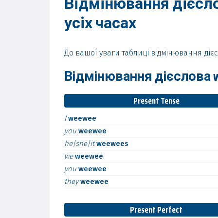
Відмінювання дієсл
усіх часах
До вашої уваги таблиці відмінювання дієс
Відмінювання дієслова w
Present Tense
I
weewee
you
weewee
he|she|it
weewees
we
weewee
you
weewee
they
weewee
Present Perfect