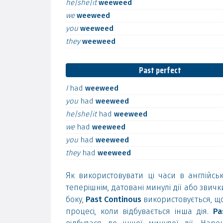
he|she|it
weeweed
we
weeweed
you
weeweed
they
weeweed
Past perfect
I
had
weeweed
you
had
weeweed
he|she|it
had
weeweed
we
had
weeweed
you
had
weeweed
they
had
weeweed
Як використовувати ці часи в англійсь
теперішнім, датовані минулі дії або звичк
боку,
Past Continous
використовується, що
процесі, коли відбувається інша дія.
Pa