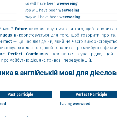
we
will
have
been
weeweeing
you
will
have
been
weeweeing
they
will
have
been
weeweeing
й мові?
Future
використовується для того, щоб говорити 
inuous
використовується для того, щоб говорити про те,
erfect
— це час дієвідміни, який не часто використовуєтьс
користовується для того, щоб говорити про майбутню факти
ure Perfect Continuous
вживається дуже рідко, цей 
про майбутню дію, яка триває і передує іншій.
ика в англійській мові для дієслов
Past participle
Perfect Participle
eed
having
weeweed