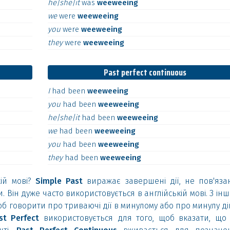
he|she|it
was
weeweeing
we
were
weeweeing
you
were
weeweeing
they
were
weeweeing
Past perfect continuous
I
had
been
weeweeing
you
had
been
weeweeing
he|she|it
had
been
weeweeing
we
had
been
weeweeing
you
had
been
weeweeing
they
had
been
weeweeing
кій мові?
Simple Past
виражає завершені дії, не пов'язан
и. Він дуже часто використовується в англійській мові. З ін
б говорити про триваючі дії в минулому або про минулу ді
st Perfect
використовується для того, щоб вказати, що 