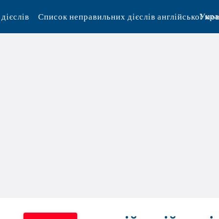
дієслів
Список неправильних дієслів англійської мо