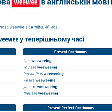
ова
weewee
в англійській мові 
лова weewee в англійській мові.
eewee у теперішньому часі
Present Continuous
I
am
weeweeing
you
are
weeweeing
he|she|it
is
weeweeing
we
are
weeweeing
you
are
weeweeing
they
are
weeweeing
Present Perfect Continuous