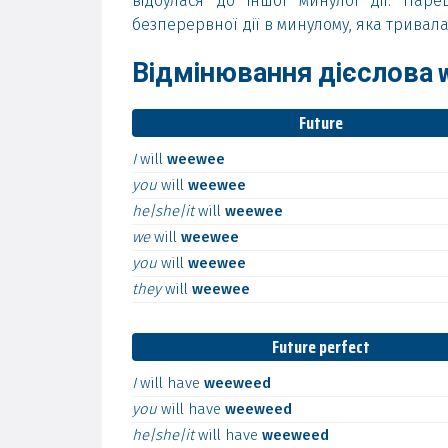
відбулася до іншої минулої дії. Наре
безперервної дії в минулому, яка тривала 
Відмінювання дієслова w
Future
I
will
weewee
you
will
weewee
he|she|it
will
weewee
we
will
weewee
you
will
weewee
they
will
weewee
Future perfect
I
will
have
weeweed
you
will
have
weeweed
he|she|it
will
have
weeweed