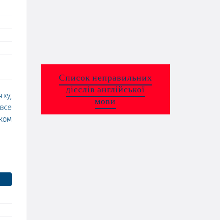
Список неправильних
дієслів англійської
ку,
мови
все
ком