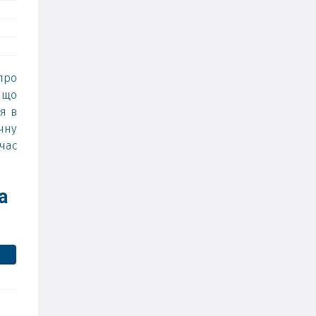
про
 що
я в
чну
час
а