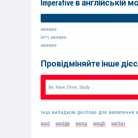
Imperative в англійській м
weewee
let's
weewee
weewee
Провідміняйте інше діє
Інші випадкові дієслова для виявлення 
wad
wedge
weep
weigh
welter