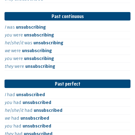
Past continuous
I
was
unsubscribing
you
were
unsubscribing
he|she|it
was
unsubscribing
we
were
unsubscribing
you
were
unsubscribing
they
were
unsubscribing
Past perfect
I
had
unsubscribed
you
had
unsubscribed
he|she|it
had
unsubscribed
we
had
unsubscribed
you
had
unsubscribed
they
had
unsubscribed