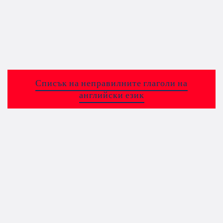
Списък на неправилните глаголи на
английски език