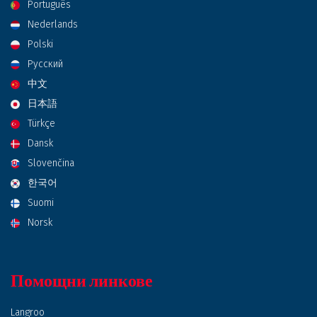
Português
Nederlands
Polski
Русский
中文
日本語
Türkçe
Dansk
Slovenčina
한국어
Suomi
Norsk
Помощни линкове
Langroo