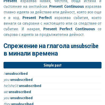
Present
изразява навик, честота, обща истина и
състояние на английски.
Present Continuous
изразява
главно идеята за действие или дейност, която все още
е в ход.
Present Perfect
изразява събития, които
винаги са свързани с настоящето или са следствие от
събитие. И накрая,
Present Perfect Continuous
се
свързва с идеята за продължителна дейност.
Спрежение на глагола unsubscribe
в минали времена
Simple past
I
unsubscribed
you
unsubscribed
he|she|it
unsubscribed
we
unsubscribed
you
unsubscribed
they
unsubscribed