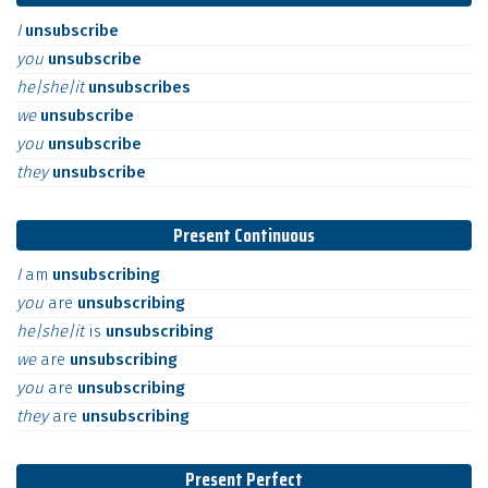
I
unsubscribe
you
unsubscribe
he|she|it
unsubscribes
we
unsubscribe
you
unsubscribe
they
unsubscribe
Present Continuous
I
am
unsubscribing
you
are
unsubscribing
he|she|it
is
unsubscribing
we
are
unsubscribing
you
are
unsubscribing
they
are
unsubscribing
Present Perfect