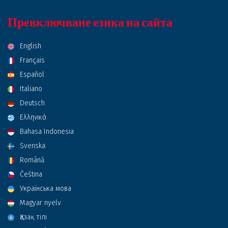
Превключване езика на сайта
English
Français
Español
Italiano
Deutsch
Ελληνικά
Bahasa Indonesia
Svenska
Română
Čeština
Українська мова
Magyar nyelv
Қазақ тілі