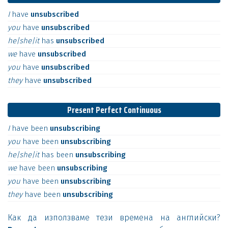
I
have
unsubscribed
you
have
unsubscribed
he|she|it
has
unsubscribed
we
have
unsubscribed
you
have
unsubscribed
they
have
unsubscribed
Present Perfect Continuous
I
have
been
unsubscribing
you
have
been
unsubscribing
he|she|it
has
been
unsubscribing
we
have
been
unsubscribing
you
have
been
unsubscribing
they
have
been
unsubscribing
Как да използваме тези времена на английски?