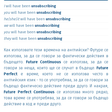
I
will
have
been
unsubscribing
you
will
have
been
unsubscribing
he|she|it
will
have
been
unsubscribing
we
will
have
been
unsubscribing
you
will
have
been
unsubscribing
they
will
have
been
unsubscribing
Как използвате тези времена на английски? Футуре се
използва, за да се говори за фактически действия в
бъдещето.
Future Continuous
се използва, за да се
говори за неща, които ще се случат в бъдеще.
Future
Perfect
е време, което не се използва често в
английския език - то се употребява, за да се говори за
бъдещо фактическо действие преди друго. И накрая,
Future Perfect Continuous
се използва много рядко,
това време се употребява, за да се говори за бъдещо
действие в ход и преди друго.