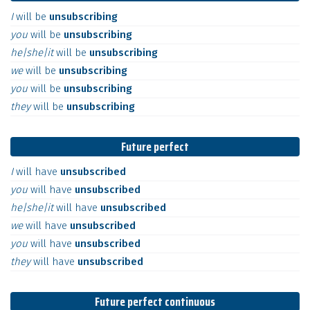
I
will
be
unsubscribing
you
will
be
unsubscribing
he|she|it
will
be
unsubscribing
we
will
be
unsubscribing
you
will
be
unsubscribing
they
will
be
unsubscribing
Future perfect
I
will
have
unsubscribed
you
will
have
unsubscribed
he|she|it
will
have
unsubscribed
we
will
have
unsubscribed
you
will
have
unsubscribed
they
will
have
unsubscribed
Future perfect continuous