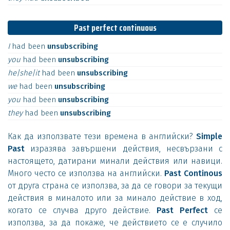
Past perfect continuous
I
had
been
unsubscribing
you
had
been
unsubscribing
he|she|it
had
been
unsubscribing
we
had
been
unsubscribing
you
had
been
unsubscribing
they
had
been
unsubscribing
Как да използвате тези времена в английски?
Simple
Past
изразява завършени действия, несвързани с
настоящето, датирани минали действия или навици.
Много често се използва на английски.
Past Continous
от друга страна се използва, за да се говори за текущи
действия в миналото или за минало действие в ход,
когато се случва друго действие.
Past Perfect
се
използва, за да покаже, че действието се е случило