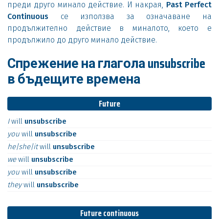
преди друго минало действие. И накрая,
Past Perfect
Continuous
се използва за означаване на
продължително действие в миналото, което е
продължило до друго минало действие.
Спрежение на глагола unsubscribe
в бъдещите времена
Future
I
will
unsubscribe
you
will
unsubscribe
he|she|it
will
unsubscribe
we
will
unsubscribe
you
will
unsubscribe
they
will
unsubscribe
Future continuous