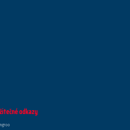
žitečné odkazy
ngroo