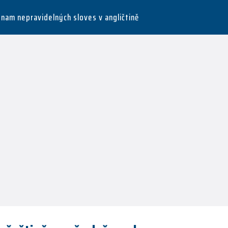
nam nepravidelných sloves v angličtině