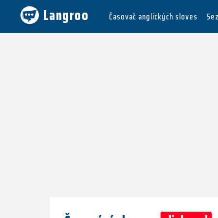
Langroo
Časovač anglických sloves
Sez