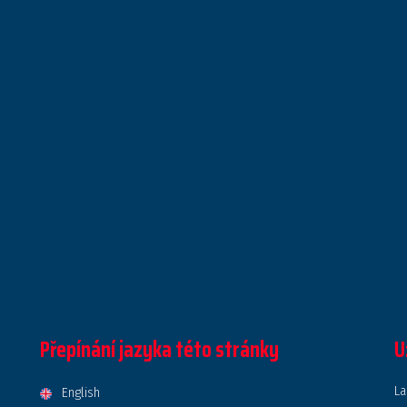
Přepínání jazyka této stránky
U
La
English