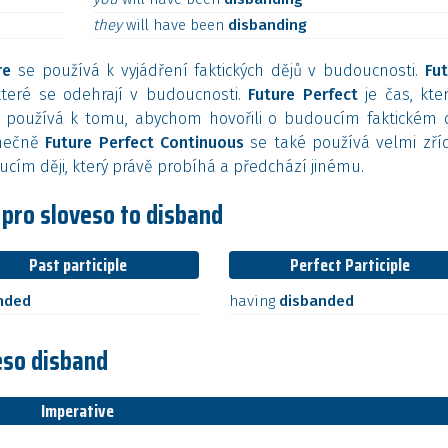
they
will
have
been
disbanding
re
se používá k vyjádření faktických dějů v budoucnosti.
Fu
které se odehrají v budoucnosti.
Future Perfect
je čas, kte
e používá k tomu, abychom hovořili o budoucím faktickém d
onečně
Future Perfect Continuous
se také používá velmi zříd
cím ději, který právě probíhá a předchází jinému.
ě pro sloveso to disband
Past participle
Perfect Participle
nded
having
disbanded
eso disband
Imperative