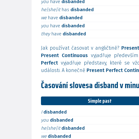
you
have
disbanded
he|she|it
has
disbanded
we
have
disbanded
you
have
disbanded
they
have
disbanded
Jak používat časovat v angličtině?
Presen
Present Continuous
vyjadřuje především
Perfect
vyjadřuje představy, které se vž
události. A konečně
Present Perfect Conti
Časování slovesa disband v min
Simple past
I
disbanded
you
disbanded
he|she|it
disbanded
we
disbanded