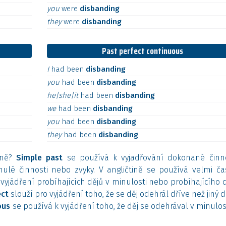
you
were
disbanding
they
were
disbanding
Past perfect continuous
I
had
been
disbanding
you
had
been
disbanding
he|she|it
had
been
disbanding
we
had
been
disbanding
you
had
been
disbanding
they
had
been
disbanding
tině?
Simple past
se používá k vyjadřování dokonané činno
nulé činnosti nebo zvyky. V angličtině se používá velmi ča
vyjádření probíhajících dějů v minulosti nebo probíhajícího 
ect
slouží pro vyjádření toho, že se děj odehrál dříve než jiný d
ous
se používá k vyjádření toho, že děj se odehrával v minulos