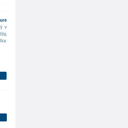
ture
rý v
ěji,
ka.