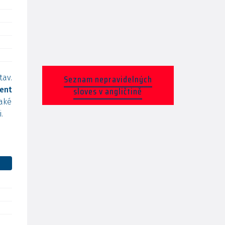
Seznam nepravidelných
tav.
sloves v angličtině
ent
aké
.