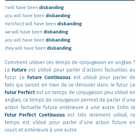
I
will
have
been
disbanding
you
will
have
been
disbanding
he|she|it
will
have
been
disbanding
we
will
have
been
disbanding
you
will
have
been
disbanding
they
will
have
been
disbanding
Comment utiliser ces temps de conjugaison en anglais ?
Le
Future
est utilisé pour parler d’actions factuelles au
futur. Le
Future Continuous
est utilisé pour parler de
faits qui seront en train de se dérouler dans le futur. Le
Futur Perfect
est un temps de conjugaison peu utilisé en
anglais, ce temps de conjugaison permet de parler d’une
action factuelle future antérieure à une autre. Enfin le
Futur Perfect Continuous
est très rarement utilisé, ce
temps est utilisé pour parler d’une action future en
cours et antérieure à une autre.