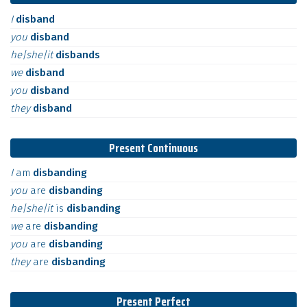
I
disband
you
disband
he|she|it
disbands
we
disband
you
disband
they
disband
Present Continuous
I
am
disbanding
you
are
disbanding
he|she|it
is
disbanding
we
are
disbanding
you
are
disbanding
they
are
disbanding
Present Perfect