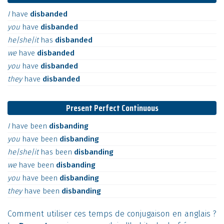
I
have
disbanded
you
have
disbanded
he|she|it
has
disbanded
we
have
disbanded
you
have
disbanded
they
have
disbanded
Present Perfect Continuous
I
have
been
disbanding
you
have
been
disbanding
he|she|it
has
been
disbanding
we
have
been
disbanding
you
have
been
disbanding
they
have
been
disbanding
Comment utiliser ces temps de conjugaison en anglais ?