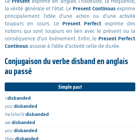
Le
Present
exprime en anglais l'habitude, la fréquence,
la vérité générale et l'état. Le
Present Continous
exprime
principalement l'idée d'une action ou d'une activité
toujours en cours. Le
Present Perfect
exprime des
notions qui sont toujours en lien avec le présent ou la
conséquence d'un évènement. Enfin, le
Present Perfect
Continous
associe à l'idée d'activité celle de durée.
Conjugaison du verbe disband en anglais
au passé
Simple past
I
disbanded
you
disbanded
he|she|it
disbanded
we
disbanded
you
disbanded
they
disbanded