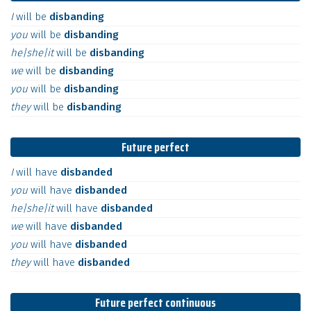
I
will
be
disbanding
you
will
be
disbanding
he|she|it
will
be
disbanding
we
will
be
disbanding
you
will
be
disbanding
they
will
be
disbanding
Future perfect
I
will
have
disbanded
you
will
have
disbanded
he|she|it
will
have
disbanded
we
will
have
disbanded
you
will
have
disbanded
they
will
have
disbanded
Future perfect continuous