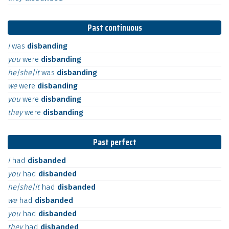
Past continuous
I
was
disbanding
you
were
disbanding
he|she|it
was
disbanding
we
were
disbanding
you
were
disbanding
they
were
disbanding
Past perfect
I
had
disbanded
you
had
disbanded
he|she|it
had
disbanded
we
had
disbanded
you
had
disbanded
they
had
disbanded