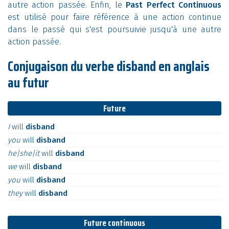
autre action passée. Enfin, le
Past Perfect Continuous
est utilisé pour faire référence à une action continue
dans le passé qui s'est poursuivie jusqu'à une autre
action passée.
Conjugaison du verbe disband en anglais
au futur
Future
I
will
disband
you
will
disband
he|she|it
will
disband
we
will
disband
you
will
disband
they
will
disband
Future continuous