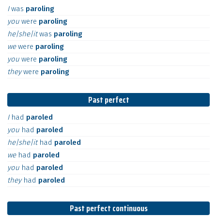
I
was
paroling
you
were
paroling
he|she|it
was
paroling
we
were
paroling
you
were
paroling
they
were
paroling
Past perfect
I
had
paroled
you
had
paroled
he|she|it
had
paroled
we
had
paroled
you
had
paroled
they
had
paroled
Past perfect continuous