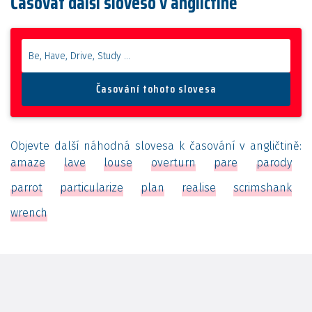
Časovat další sloveso v angličtině
Objevte další náhodná slovesa k časování v angličtině:
amaze
lave
louse
overturn
pare
parody
parrot
particularize
plan
realise
scrimshank
wrench