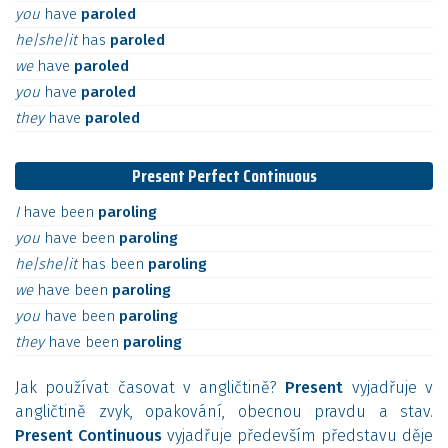
you
have
paroled
he|she|it
has
paroled
we
have
paroled
you
have
paroled
they
have
paroled
Present Perfect Continuous
I
have
been
paroling
you
have
been
paroling
he|she|it
has
been
paroling
we
have
been
paroling
you
have
been
paroling
they
have
been
paroling
Jak používat časovat v angličtině?
Present
vyjadřuje v
angličtině zvyk, opakování, obecnou pravdu a stav.
Present Continuous
vyjadřuje především představu děje