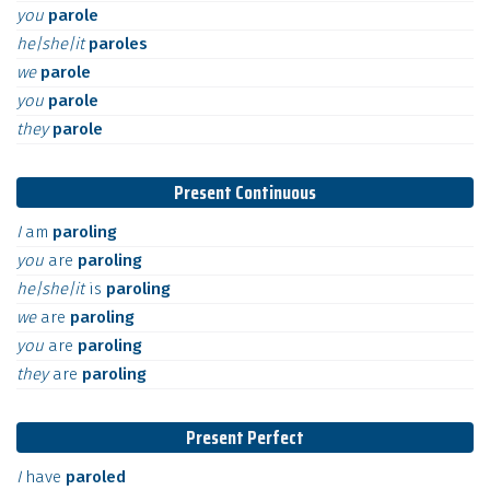
you
parole
he|she|it
paroles
we
parole
you
parole
they
parole
Present Continuous
I
am
paroling
you
are
paroling
he|she|it
is
paroling
we
are
paroling
you
are
paroling
they
are
paroling
Present Perfect
I
have
paroled