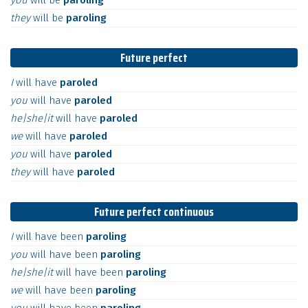
you
will
be
paroling
they
will
be
paroling
Future perfect
I
will
have
paroled
you
will
have
paroled
he|she|it
will
have
paroled
we
will
have
paroled
you
will
have
paroled
they
will
have
paroled
Future perfect continuous
I
will
have
been
paroling
you
will
have
been
paroling
he|she|it
will
have
been
paroling
we
will
have
been
paroling