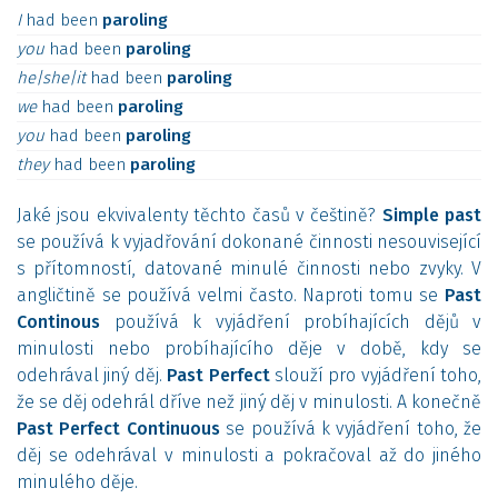
I
had
been
paroling
you
had
been
paroling
he|she|it
had
been
paroling
we
had
been
paroling
you
had
been
paroling
they
had
been
paroling
Jaké jsou ekvivalenty těchto časů v češtině?
Simple past
se používá k vyjadřování dokonané činnosti nesouvisející
s přítomností, datované minulé činnosti nebo zvyky. V
angličtině se používá velmi často. Naproti tomu se
Past
Continous
používá k vyjádření probíhajících dějů v
minulosti nebo probíhajícího děje v době, kdy se
odehrával jiný děj.
Past Perfect
slouží pro vyjádření toho,
že se děj odehrál dříve než jiný děj v minulosti. A konečně
Past Perfect Continuous
se používá k vyjádření toho, že
děj se odehrával v minulosti a pokračoval až do jiného
minulého děje.