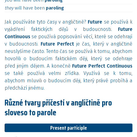
you
will
have
been
paroling
they
will
have
been
paroling
Jak používáte tyto časy v angličtině?
Future
se používá k
vyjádření faktických dějů v budoucnosti.
Future
Continuous
se používá popisování věcí, které se odehrají
v budoucnosti.
Future Perfect
je čas, který v angličtině
neuslyšíme často. Tento čas se používá k tomu, abychom
hovořili o budoucím faktickém ději, který se odehraje
před jiným dějem. A konečně
Future Perfect Continuous
se také používá velmi zřídka. Využívá se k tomu,
abychom mluvili o budoucím ději, který právě probíhá a
předchází jinému.
Různé tvary příčestí v angličtině pro
sloveso to parole
Present participle