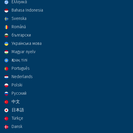
Ελληνικά
Bahasa Indonesia
Svenska
Română
български
Українська мова
Magyar nyelv
Қазақ тілі
Português
Nederlands
Polski
Русский
中文
日本語
Türkçe
Dansk