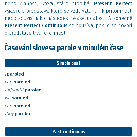
nebo činnosti, která stále probíhá.
Present Perfect
vyjadřuje představy, které se vždy vztahují k přítomnosti
nebo souvisí jako následek nějaké události. A konečně
Present Perfect Continuous
se používá, pokud se hovoří
o představě trvající činnosti.
Časování slovesa parole v minulém čase
Simple past
I
paroled
you
paroled
he|she|it
paroled
we
paroled
you
paroled
they
paroled
Past continuous