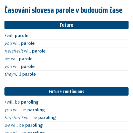
Časování slovesa parole v budoucím čase
Future
I
will
parole
you
will
parole
he|she|it
will
parole
we
will
parole
you
will
parole
they
will
parole
Future continuous
I
will
be
paroling
you
will
be
paroling
he|she|it
will
be
paroling
we
will
be
paroling