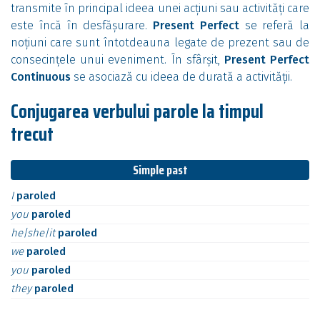
transmite în principal ideea unei acțiuni sau activități care
este încă în desfășurare.
Present Perfect
se referă la
noțiuni care sunt întotdeauna legate de prezent sau de
consecințele unui eveniment. În sfârșit,
Present Perfect
Continuous
se asociază cu ideea de durată a activității.
Conjugarea verbului parole la timpul
trecut
Simple past
I
paroled
you
paroled
he|she|it
paroled
we
paroled
you
paroled
they
paroled