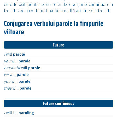
este folosit pentru a se referi la o acțiune continuă din
trecut care a continuat până la o altă acțiune din trecut.
Conjugarea verbului parole la timpurile
viitoare
Future
I
will
parole
you
will
parole
he|she|it
will
parole
we
will
parole
you
will
parole
they
will
parole
Future continuous
I
will
be
paroling