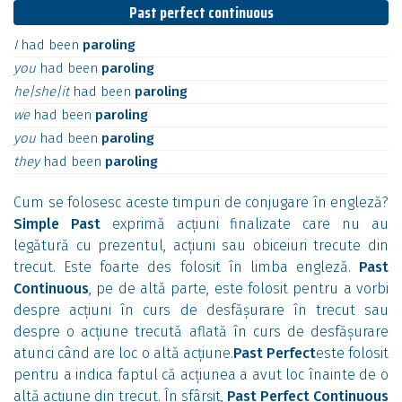
Past perfect continuous
I
had
been
paroling
you
had
been
paroling
he|she|it
had
been
paroling
we
had
been
paroling
you
had
been
paroling
they
had
been
paroling
Cum se folosesc aceste timpuri de conjugare în engleză?
Simple Past
exprimă acțiuni finalizate care nu au
legătură cu prezentul, acțiuni sau obiceiuri trecute din
trecut. Este foarte des folosit în limba engleză.
Past
Continuous
, pe de altă parte, este folosit pentru a vorbi
despre acțiuni în curs de desfășurare în trecut sau
despre o acțiune trecută aflată în curs de desfășurare
atunci când are loc o altă acțiune.
Past Perfect
este folosit
pentru a indica faptul că acțiunea a avut loc înainte de o
altă acțiune din trecut. În sfârșit,
Past Perfect Continuous