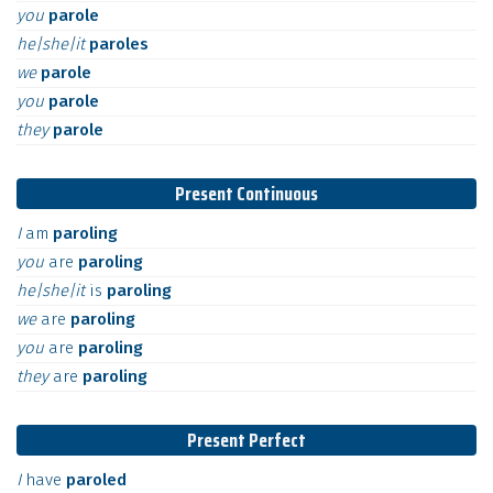
you
parole
he|she|it
paroles
we
parole
you
parole
they
parole
Present Continuous
I
am
paroling
you
are
paroling
he|she|it
is
paroling
we
are
paroling
you
are
paroling
they
are
paroling
Present Perfect
I
have
paroled