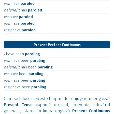
you
have
paroled
he|she|it
has
paroled
we
have
paroled
you
have
paroled
they
have
paroled
Present Perfect Continuous
I
have
been
paroling
you
have
been
paroling
he|she|it
has
been
paroling
we
have
been
paroling
you
have
been
paroling
they
have
been
paroling
Cum se folosesc aceste timpuri de conjugare în engleză?
Present Tense
exprimă obiceiul, frecvența, adevărul
general și starea în limba engleză.
Present Continuous