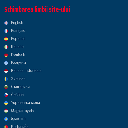
Schimbarea limbii site-ului
English
Français
Español
Italiano
Deutsch
Ελληνικά
Bahasa Indonesia
Svenska
български
Čeština
Українська мова
Magyar nyelv
Қазақ тілі
Português