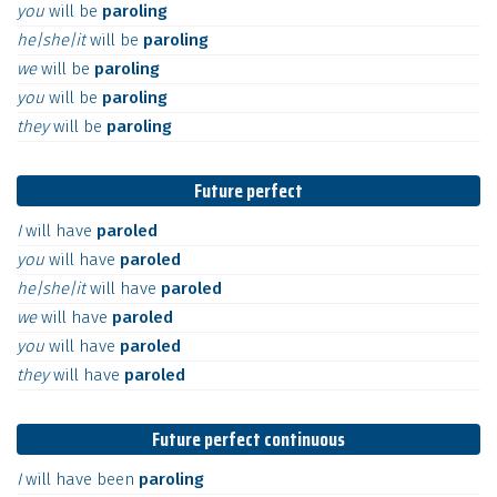
you
will
be
paroling
he|she|it
will
be
paroling
we
will
be
paroling
you
will
be
paroling
they
will
be
paroling
Future perfect
I
will
have
paroled
you
will
have
paroled
he|she|it
will
have
paroled
we
will
have
paroled
you
will
have
paroled
they
will
have
paroled
Future perfect continuous
I
will
have
been
paroling