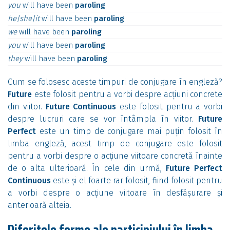
you
will
have
been
paroling
he|she|it
will
have
been
paroling
we
will
have
been
paroling
you
will
have
been
paroling
they
will
have
been
paroling
Cum se folosesc aceste timpuri de conjugare în engleză?
Future
este folosit pentru a vorbi despre acțiuni concrete
din viitor.
Future Continuous
este folosit pentru a vorbi
despre lucruri care se vor întâmpla în viitor.
Future
Perfect
este un timp de conjugare mai puțin folosit în
limba engleză, acest timp de conjugare este folosit
pentru a vorbi despre o acțiune viitoare concretă înainte
de o alta ulterioară. În cele din urmă,
Future Perfect
Continuous
este și el foarte rar folosit, fiind folosit pentru
a vorbi despre o acțiune viitoare în desfășurare și
anterioară alteia.
Diferitele forme ale participiului în limba