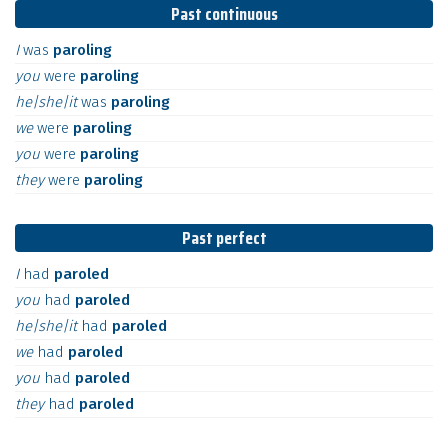
Past continuous
I
was
paroling
you
were
paroling
he|she|it
was
paroling
we
were
paroling
you
were
paroling
they
were
paroling
Past perfect
I
had
paroled
you
had
paroled
he|she|it
had
paroled
we
had
paroled
you
had
paroled
they
had
paroled