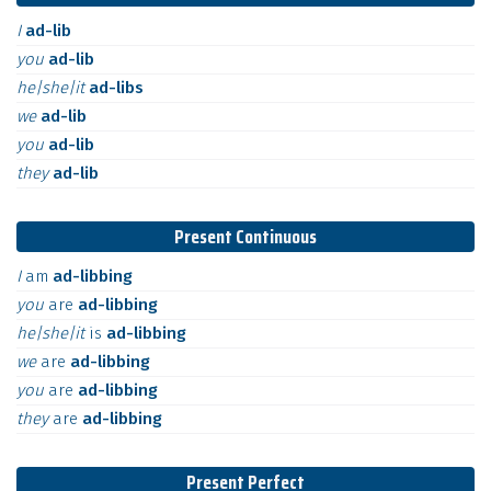
I
ad-lib
you
ad-lib
he|she|it
ad-libs
we
ad-lib
you
ad-lib
they
ad-lib
Present Continuous
I
am
ad-libbing
you
are
ad-libbing
he|she|it
is
ad-libbing
we
are
ad-libbing
you
are
ad-libbing
they
are
ad-libbing
Present Perfect