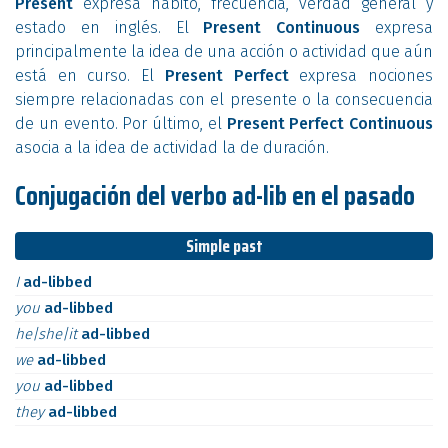
Present
expresa hábito, frecuencia, verdad general y
estado en inglés. El
Present Continuous
expresa
principalmente la idea de una acción o actividad que aún
está en curso. El
Present Perfect
expresa nociones
siempre relacionadas con el presente o la consecuencia
de un evento. Por último, el
Present Perfect Continuous
asocia a la idea de actividad la de duración.
Conjugación del verbo ad-lib en el pasado
Simple past
I
ad-libbed
you
ad-libbed
he|she|it
ad-libbed
we
ad-libbed
you
ad-libbed
they
ad-libbed