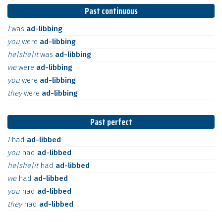
Past continuous
I
was
ad-libbing
you
were
ad-libbing
he|she|it
was
ad-libbing
we
were
ad-libbing
you
were
ad-libbing
they
were
ad-libbing
Past perfect
I
had
ad-libbed
you
had
ad-libbed
he|she|it
had
ad-libbed
we
had
ad-libbed
you
had
ad-libbed
they
had
ad-libbed