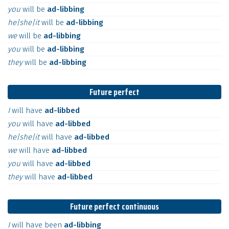
you
will
be
ad-libbing
he|she|it
will
be
ad-libbing
we
will
be
ad-libbing
you
will
be
ad-libbing
they
will
be
ad-libbing
Future perfect
I
will
have
ad-libbed
you
will
have
ad-libbed
he|she|it
will
have
ad-libbed
we
will
have
ad-libbed
you
will
have
ad-libbed
they
will
have
ad-libbed
Future perfect continuous
I
will
have
been
ad-libbing