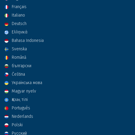
Français
Italiano
Deutsch
Ελληνικά
Bahasa Indonesia
Svenska
Română
български
Čeština
Українська мова
Magyar nyelv
Қазақ тілі
Português
Nederlands
Polski
Русский