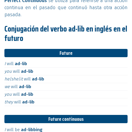
Perfect Continuous
se utiliza para referirse a una acción
continua en el pasado que continuó hasta otra acción
pasada.
Conjugación del verbo ad-lib en inglés en el
futuro
Future
I
will
ad-lib
you
will
ad-lib
he|she|it
will
ad-lib
we
will
ad-lib
you
will
ad-lib
they
will
ad-lib
Future continuous
I
will
be
ad-libbing