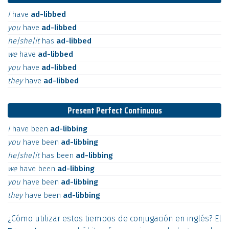
I
have
ad-libbed
you
have
ad-libbed
he|she|it
has
ad-libbed
we
have
ad-libbed
you
have
ad-libbed
they
have
ad-libbed
Present Perfect Continuous
I
have
been
ad-libbing
you
have
been
ad-libbing
he|she|it
has
been
ad-libbing
we
have
been
ad-libbing
you
have
been
ad-libbing
they
have
been
ad-libbing
¿Cómo utilizar estos tiempos de conjugación en inglés? El