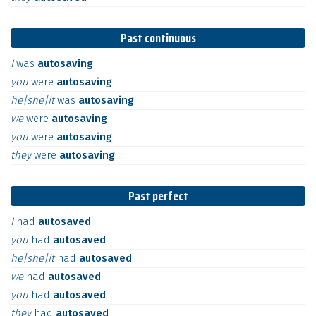
Past continuous
I
was
autosaving
you
were
autosaving
he|she|it
was
autosaving
we
were
autosaving
you
were
autosaving
they
were
autosaving
Past perfect
I
had
autosaved
you
had
autosaved
he|she|it
had
autosaved
we
had
autosaved
you
had
autosaved
they
had
autosaved