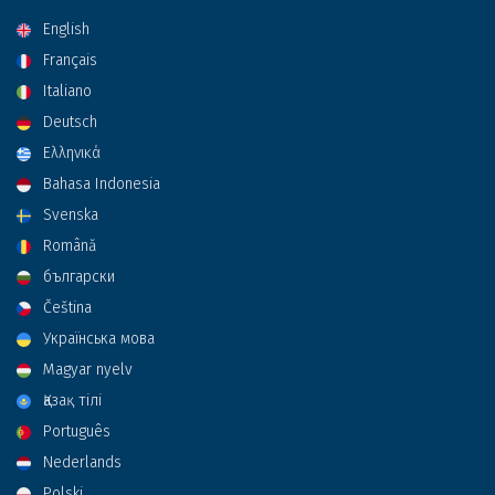
English
Français
Italiano
Deutsch
Ελληνικά
Bahasa Indonesia
Svenska
Română
български
Čeština
Українська мова
Magyar nyelv
Қазақ тілі
Português
Nederlands
Polski