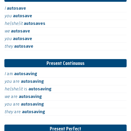
I
autosave
you
autosave
he|she|it
autosaves
we
autosave
you
autosave
they
autosave
Present Continuous
I
am
autosaving
you
are
autosaving
he|she|it
is
autosaving
we
are
autosaving
you
are
autosaving
they
are
autosaving
Present Perfect