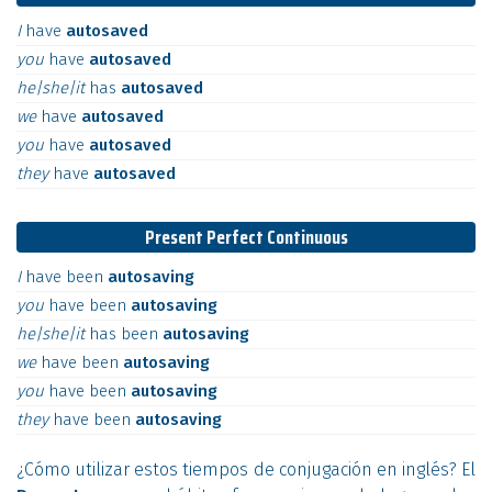
I
have
autosaved
you
have
autosaved
he|she|it
has
autosaved
we
have
autosaved
you
have
autosaved
they
have
autosaved
Present Perfect Continuous
I
have
been
autosaving
you
have
been
autosaving
he|she|it
has
been
autosaving
we
have
been
autosaving
you
have
been
autosaving
they
have
been
autosaving
¿Cómo utilizar estos tiempos de conjugación en inglés? El