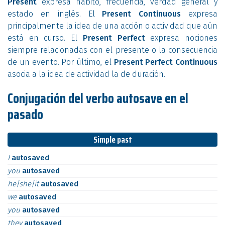
Present
expresa hábito, frecuencia, verdad general y
estado en inglés. El
Present Continuous
expresa
principalmente la idea de una acción o actividad que aún
está en curso. El
Present Perfect
expresa nociones
siempre relacionadas con el presente o la consecuencia
de un evento. Por último, el
Present Perfect Continuous
asocia a la idea de actividad la de duración.
Conjugación del verbo autosave en el
pasado
Simple past
I
autosaved
you
autosaved
he|she|it
autosaved
we
autosaved
you
autosaved
they
autosaved