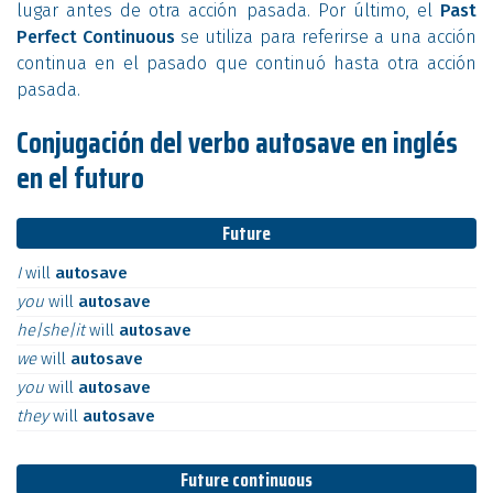
lugar antes de otra acción pasada. Por último, el
Past
Perfect Continuous
se utiliza para referirse a una acción
continua en el pasado que continuó hasta otra acción
pasada.
Conjugación del verbo autosave en inglés
en el futuro
Future
I
will
autosave
you
will
autosave
he|she|it
will
autosave
we
will
autosave
you
will
autosave
they
will
autosave
Future continuous