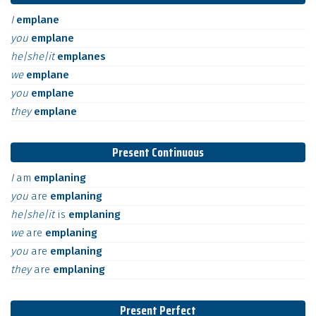
I
emplane
you
emplane
he|she|it
emplanes
we
emplane
you
emplane
they
emplane
Present Continuous
I
am
emplaning
you
are
emplaning
he|she|it
is
emplaning
we
are
emplaning
you
are
emplaning
they
are
emplaning
Present Perfect