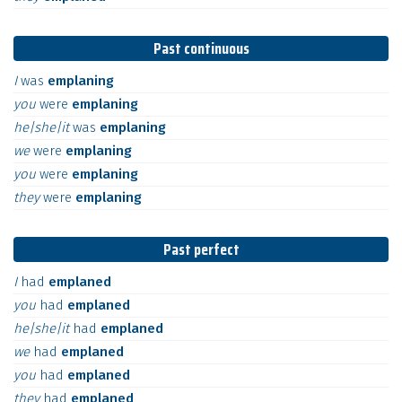
Past continuous
I
was
emplaning
you
were
emplaning
he|she|it
was
emplaning
we
were
emplaning
you
were
emplaning
they
were
emplaning
Past perfect
I
had
emplaned
you
had
emplaned
he|she|it
had
emplaned
we
had
emplaned
you
had
emplaned
they
had
emplaned