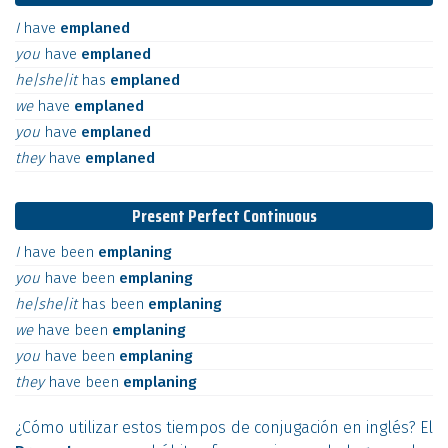
I
have
emplaned
you
have
emplaned
he|she|it
has
emplaned
we
have
emplaned
you
have
emplaned
they
have
emplaned
Present Perfect Continuous
I
have
been
emplaning
you
have
been
emplaning
he|she|it
has
been
emplaning
we
have
been
emplaning
you
have
been
emplaning
they
have
been
emplaning
¿Cómo utilizar estos tiempos de conjugación en inglés? El