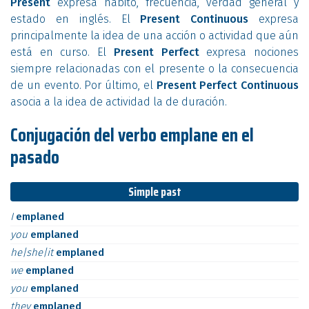
Present
expresa hábito, frecuencia, verdad general y
estado en inglés. El
Present Continuous
expresa
principalmente la idea de una acción o actividad que aún
está en curso. El
Present Perfect
expresa nociones
siempre relacionadas con el presente o la consecuencia
de un evento. Por último, el
Present Perfect Continuous
asocia a la idea de actividad la de duración.
Conjugación del verbo emplane en el
pasado
Simple past
I
emplaned
you
emplaned
he|she|it
emplaned
we
emplaned
you
emplaned
they
emplaned