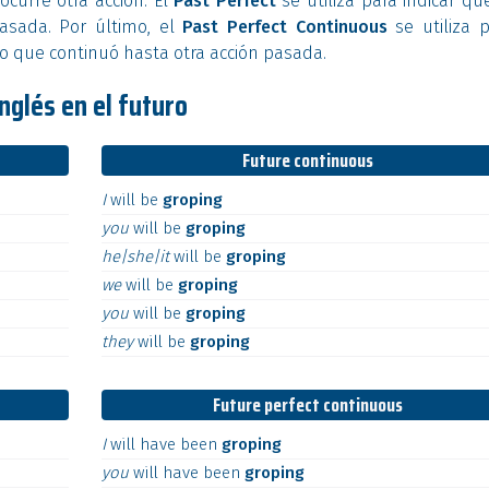
curre otra acción. El
Past Perfect
se utiliza para indicar qu
pasada. Por último, el
Past Perfect Continuous
se utiliza 
do que continuó hasta otra acción pasada.
nglés en el futuro
Future continuous
I
will
be
groping
you
will
be
groping
he|she|it
will
be
groping
we
will
be
groping
you
will
be
groping
they
will
be
groping
Future perfect continuous
I
will
have
been
groping
you
will
have
been
groping