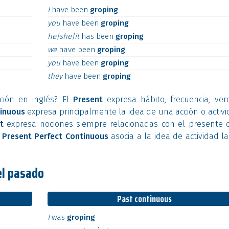
I
have
been
groping
you
have
been
groping
he|she|it
has
been
groping
we
have
been
groping
you
have
been
groping
they
have
been
groping
ción en inglés? El
Present
expresa hábito, frecuencia, ver
inuous
expresa principalmente la idea de una acción o activ
t
expresa nociones siempre relacionadas con el presente o
l
Present Perfect Continuous
asocia a la idea de actividad l
el pasado
Past continuous
I
was
groping