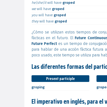
he|she|it
will
have
groped
we
will
have
groped
you
will
have
groped
they
will
have
groped
¿Cómo se utilizan estos tiempos de conj
fácticas en el futuro. El
Future Continuou
Future Perfect
es un tiempo de conjugación
para hablar de una acción fáctica futura a
poco usado, este tiempo se utiliza para hab
Las diferentes formas del partic
Present participle
groping
grope
El imperativo en inglés, para el 