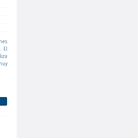
ones
. El
liza
muy