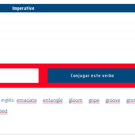
Imperative
 inglés:
emaciate
entangle
gloom
gripe
groove
gro
eed