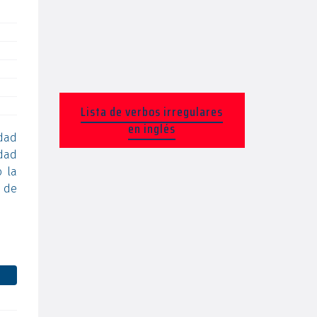
Lista de verbos irregulares
en inglés
dad
idad
 la
a de