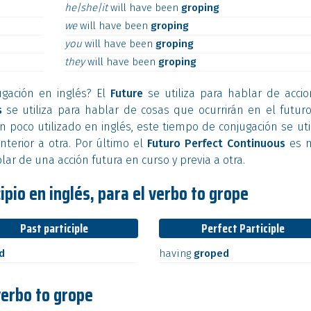
he|she|it
will
have
been
groping
we
will
have
been
groping
you
will
have
been
groping
they
will
have
been
groping
ugación en inglés? El
Future
se utiliza para hablar de acci
s
se utiliza para hablar de cosas que ocurrirán en el futuro
 poco utilizado en inglés, este tiempo de conjugación se uti
nterior a otra. Por último el
Futuro Perfect Continuous
es 
lar de una acción futura en curso y previa a otra.
ipio en inglés, para el verbo to grope
Past participle
Perfect Participle
d
having
groped
verbo to grope