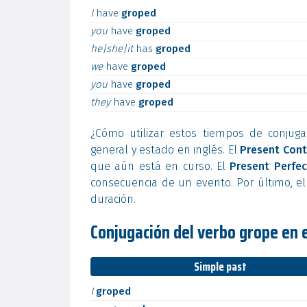
I
have
groped
you
have
groped
he|she|it
has
groped
we
have
groped
you
have
groped
they
have
groped
¿Cómo utilizar estos tiempos de conjuga
general y estado en inglés. El
Present Cont
que aún está en curso. El
Present Perfec
consecuencia de un evento. Por último, e
duración.
Conjugación del verbo grope en 
Simple past
I
groped