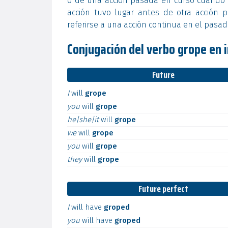
o de una acción pasada en curso cuando o
acción tuvo lugar antes de otra acción 
referirse a una acción continua en el pasa
Conjugación del verbo grope en i
Future
I
will
grope
you
will
grope
he|she|it
will
grope
we
will
grope
you
will
grope
they
will
grope
Future perfect
I
will
have
groped
you
will
have
groped