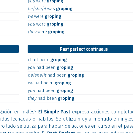
you
were
groping
he|she|it
was
groping
we
were
groping
you
were
groping
they
were
groping
Past perfect continuous
I
had
been
groping
you
had
been
groping
he|she|it
had
been
groping
we
had
been
groping
you
had
been
groping
they
had
been
groping
gación en inglés?
El Simple Past
expresa acciones completa
sadas fechadas o hábitos. Se utiliza muy a menudo en inglés
ro lado se utiliza para hablar de acciones en curso en el pa