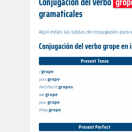
Conjugación del verbo
grop
gramaticales
Aquí están las tablas de conjugación para e
Conjugación del verbo grope en i
Present Tense
I
grope
you
grope
he|she|it
gropes
we
grope
you
grope
they
grope
Present Perfect