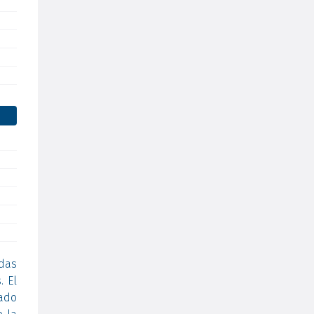
das
. El
sado