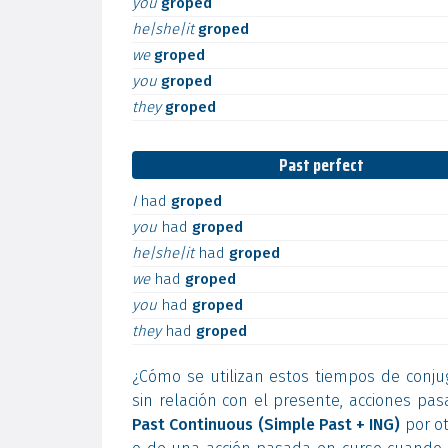
you
groped
he|she|it
groped
we
groped
you
groped
they
groped
Past perfect
I
had
groped
you
had
groped
he|she|it
had
groped
we
had
groped
you
had
groped
they
had
groped
¿Cómo se utilizan estos tiempos de conju
sin relación con el presente, acciones pa
Past Continuous (Simple Past + ING)
por ot