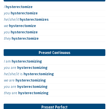
I
hysterectomize
you
hysterectomize
he|she|it
hysterectomizes
we
hysterectomize
you
hysterectomize
they
hysterectomize
Present Continuous
I
am
hysterectomizing
you
are
hysterectomizing
he|she|it
is
hysterectomizing
we
are
hysterectomizing
you
are
hysterectomizing
they
are
hysterectomizing
Present Perfect