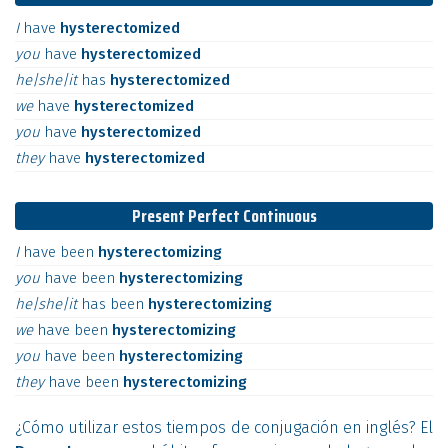
I
have
hysterectomized
you
have
hysterectomized
he|she|it
has
hysterectomized
we
have
hysterectomized
you
have
hysterectomized
they
have
hysterectomized
Present Perfect Continuous
I
have
been
hysterectomizing
you
have
been
hysterectomizing
he|she|it
has
been
hysterectomizing
we
have
been
hysterectomizing
you
have
been
hysterectomizing
they
have
been
hysterectomizing
¿Cómo utilizar estos tiempos de conjugación en inglés? El