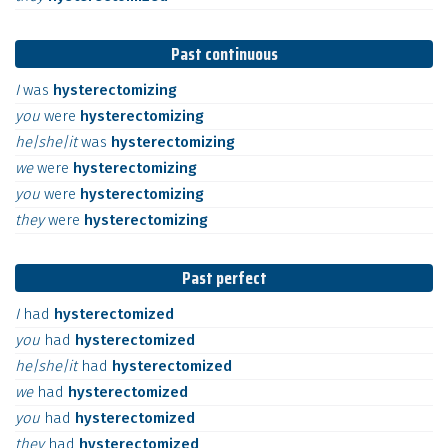
Past continuous
I
was
hysterectomizing
you
were
hysterectomizing
he|she|it
was
hysterectomizing
we
were
hysterectomizing
you
were
hysterectomizing
they
were
hysterectomizing
Past perfect
I
had
hysterectomized
you
had
hysterectomized
he|she|it
had
hysterectomized
we
had
hysterectomized
you
had
hysterectomized
they
had
hysterectomized