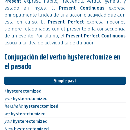
Present
expresa hábito, frecuencia, verdad general y
estado en inglés. El
Present Continuous
expresa
principalmente la idea de una acción o actividad que aún
está en curso. El
Present Perfect
expresa nociones
siempre relacionadas con el presente o la consecuencia
de un evento. Por último, el
Present Perfect Continuous
asocia a la idea de actividad la de duración.
Conjugación del verbo hysterectomize en
el pasado
Simple past
I
hysterectomized
you
hysterectomized
he|she|it
hysterectomized
we
hysterectomized
you
hysterectomized
they
hysterectomized