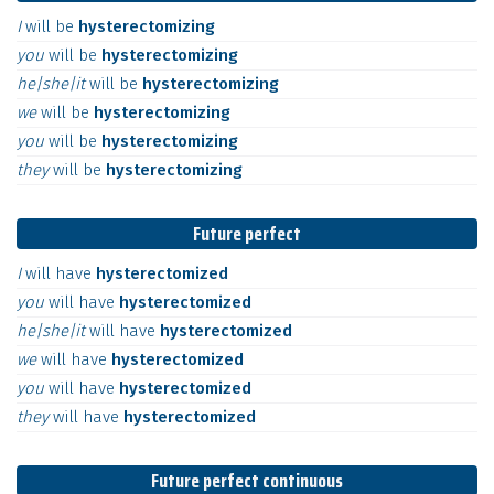
I
will
be
hysterectomizing
you
will
be
hysterectomizing
he|she|it
will
be
hysterectomizing
we
will
be
hysterectomizing
you
will
be
hysterectomizing
they
will
be
hysterectomizing
Future perfect
I
will
have
hysterectomized
you
will
have
hysterectomized
he|she|it
will
have
hysterectomized
we
will
have
hysterectomized
you
will
have
hysterectomized
they
will
have
hysterectomized
Future perfect continuous