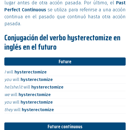
lugar antes de otra acción pasada. Por último, el
Past
Perfect Continuous
se utiliza para referirse a una acción
continua en el pasado que continuó hasta otra acción
pasada.
Conjugación del verbo hysterectomize en
inglés en el futuro
Future
I
will
hysterectomize
you
will
hysterectomize
he|she|it
will
hysterectomize
we
will
hysterectomize
you
will
hysterectomize
they
will
hysterectomize
Future continuous