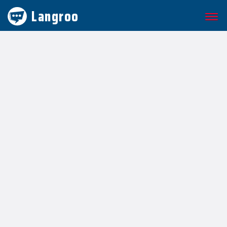
Langroo