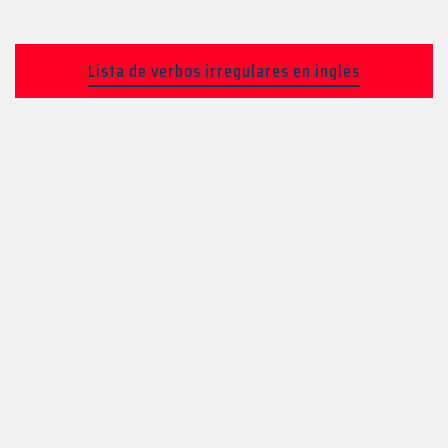
Lista de verbos irregulares en inglés