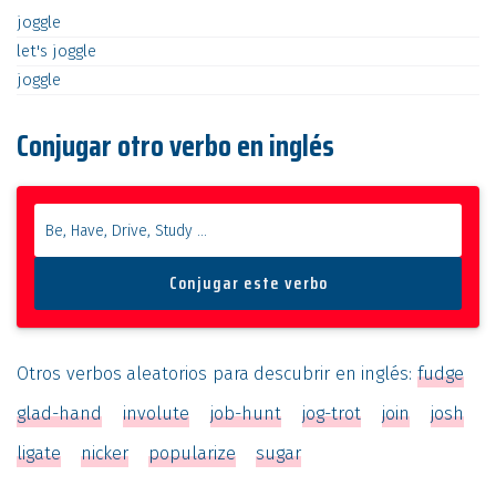
joggle
let's
joggle
joggle
Conjugar otro verbo en inglés
Otros verbos aleatorios para descubrir en inglés:
fudge
glad-hand
involute
job-hunt
jog-trot
join
josh
ligate
nicker
popularize
sugar