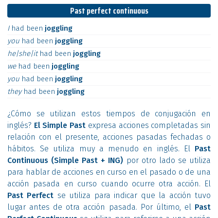
Past perfect continuous
I
had
been
joggling
you
had
been
joggling
he|she|it
had
been
joggling
we
had
been
joggling
you
had
been
joggling
they
had
been
joggling
¿Cómo se utilizan estos tiempos de conjugación en
inglés?
El Simple Past
expresa acciones completadas sin
relación con el presente, acciones pasadas fechadas o
hábitos. Se utiliza muy a menudo en inglés. El
Past
Continuous (Simple Past + ING)
por otro lado se utiliza
para hablar de acciones en curso en el pasado o de una
acción pasada en curso cuando ocurre otra acción. El
Past Perfect
se utiliza para indicar que la acción tuvo
lugar antes de otra acción pasada. Por último, el
Past