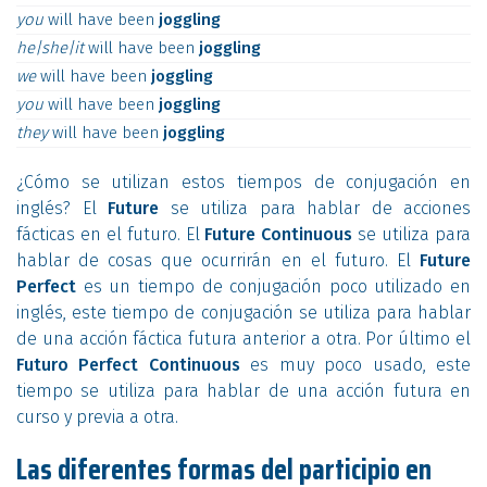
you
will
have
been
joggling
he|she|it
will
have
been
joggling
we
will
have
been
joggling
you
will
have
been
joggling
they
will
have
been
joggling
¿Cómo se utilizan estos tiempos de conjugación en
inglés? El
Future
se utiliza para hablar de acciones
fácticas en el futuro. El
Future Continuous
se utiliza para
hablar de cosas que ocurrirán en el futuro. El
Future
Perfect
es un tiempo de conjugación poco utilizado en
inglés, este tiempo de conjugación se utiliza para hablar
de una acción fáctica futura anterior a otra. Por último el
Futuro Perfect Continuous
es muy poco usado, este
tiempo se utiliza para hablar de una acción futura en
curso y previa a otra.
Las diferentes formas del participio en