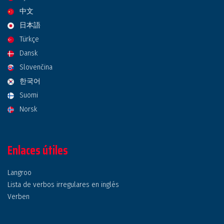
中文
日本語
Türkçe
Dansk
Slovenčina
한국어
Suomi
Norsk
Enlaces útiles
Langroo
Lista de verbos irregulares en inglés
Verben