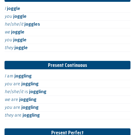
I
joggle
you
joggle
he|she|it
joggles
we
joggle
you
joggle
they
joggle
Present Continuous
I
am
joggling
you
are
joggling
he|she|it
is
joggling
we
are
joggling
you
are
joggling
they
are
joggling
Present Perfect