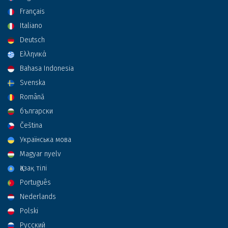
Français
Italiano
Deutsch
Ελληνικά
Bahasa Indonesia
Svenska
Română
български
Čeština
Українська мова
Magyar nyelv
Қазақ тілі
Português
Nederlands
Polski
Русский