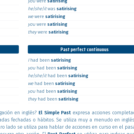
you
were
satirising
he|she|it
was
satirising
we
were
satirising
you
were
satirising
they
were
satirising
Past perfect continuous
I
had
been
satirising
you
had
been
satirising
he|she|it
had
been
satirising
we
had
been
satirising
you
had
been
satirising
they
had
been
satirising
gación en inglés?
El Simple Past
expresa acciones completa
sadas fechadas o hábitos. Se utiliza muy a menudo en inglés
ro lado se utiliza para hablar de acciones en curso en el pa