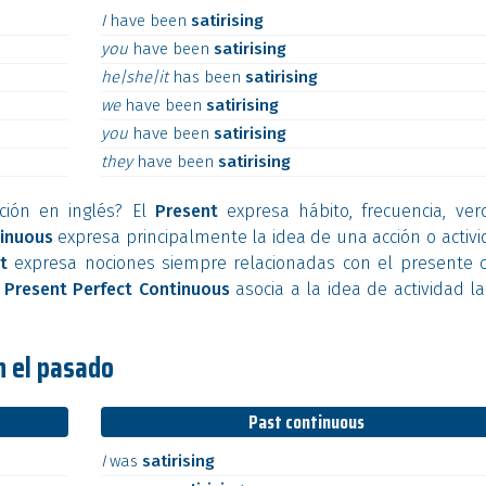
I
have
been
satirising
you
have
been
satirising
he|she|it
has
been
satirising
we
have
been
satirising
you
have
been
satirising
they
have
been
satirising
ción en inglés? El
Present
expresa hábito, frecuencia, ver
inuous
expresa principalmente la idea de una acción o activ
t
expresa nociones siempre relacionadas con el presente o
l
Present Perfect Continuous
asocia a la idea de actividad l
n el pasado
Past continuous
I
was
satirising