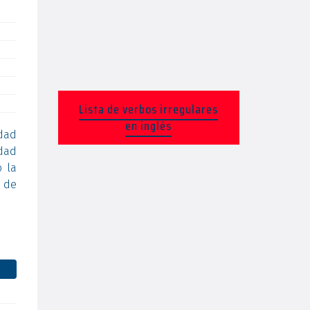
Lista de verbos irregulares
en inglés
dad
idad
 la
a de