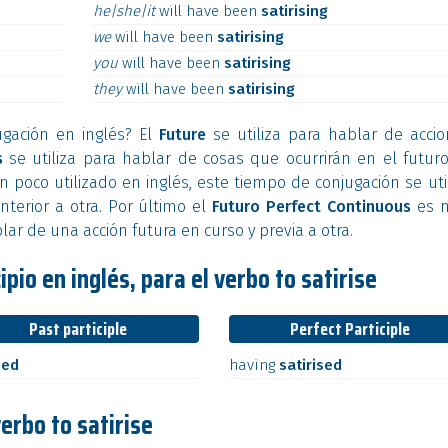
he|she|it
will
have
been
satirising
we
will
have
been
satirising
you
will
have
been
satirising
they
will
have
been
satirising
ugación en inglés? El
Future
se utiliza para hablar de acci
s
se utiliza para hablar de cosas que ocurrirán en el futuro
 poco utilizado en inglés, este tiempo de conjugación se uti
nterior a otra. Por último el
Futuro Perfect Continuous
es 
lar de una acción futura en curso y previa a otra.
pio en inglés, para el verbo to satirise
Past participle
Perfect Participle
sed
having
satirised
verbo to satirise