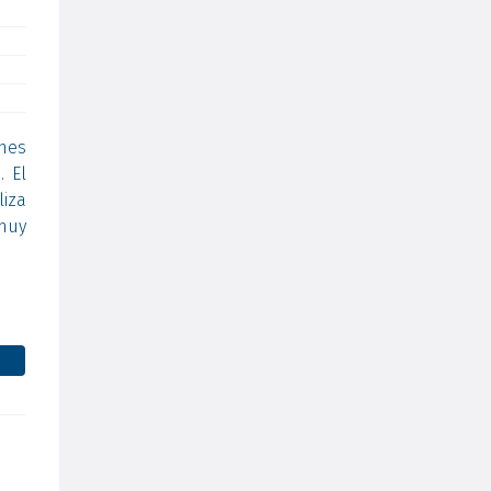
ones
. El
liza
muy