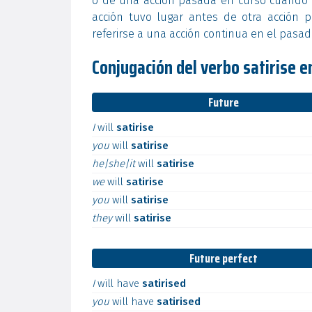
o de una acción pasada en curso cuando o
acción tuvo lugar antes de otra acción 
referirse a una acción continua en el pasa
Conjugación del verbo satirise en
Future
I
will
satirise
you
will
satirise
he|she|it
will
satirise
we
will
satirise
you
will
satirise
they
will
satirise
Future perfect
I
will
have
satirised
you
will
have
satirised