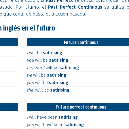
curre otra acción. El
Past Perfect
se utiliza para indicar qu
pasada. Por último, el
Past Perfect Continuous
se utiliza 
do que continuó hasta otra acción pasada.
 inglés en el futuro
Future continuous
I
will
be
satirising
you
will
be
satirising
he|she|it
will
be
satirising
we
will
be
satirising
you
will
be
satirising
they
will
be
satirising
Future perfect continuous
I
will
have
been
satirising
you
will
have
been
satirising