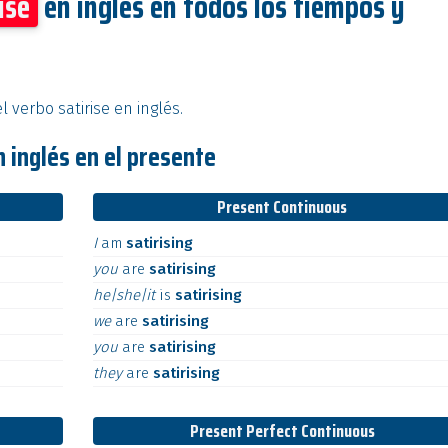
ise
en inglés en todos los tiempos y
 verbo satirise en inglés.
n inglés en el presente
Present Continuous
I
am
satirising
you
are
satirising
he|she|it
is
satirising
we
are
satirising
you
are
satirising
they
are
satirising
Present Perfect Continuous