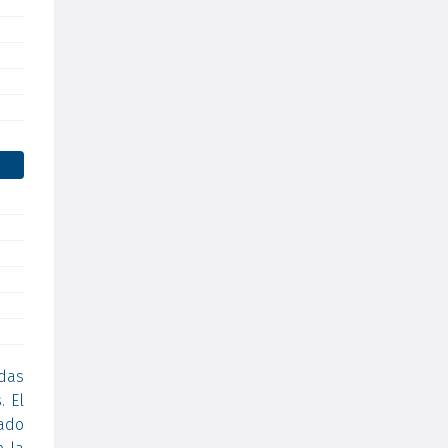
das
. El
sado