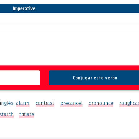
Imperative
inglés:
alarm
contrast
precancel
pronounce
roughca
starch
tritiate