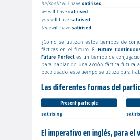
he|she|it
will
have
satirised
we
will
have
satirised
you
will
have
satirised
they
will
have
satirised
¿Cómo se utilizan estos tiempos de conj
fácticas en el futuro. El
Future Continuou
Future Perfect
es un tiempo de conjugación
para hablar de una acción fáctica futura a
poco usado, este tiempo se utiliza para hab
Las diferentes formas del partici
Present participle
satirising
satiri
El imperativo en inglés, para el 