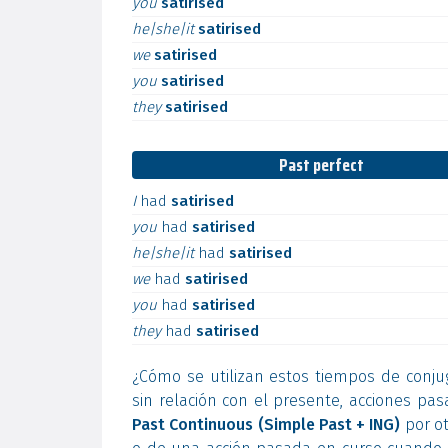
you
satirised
he|she|it
satirised
we
satirised
you
satirised
they
satirised
Past perfect
I
had
satirised
you
had
satirised
he|she|it
had
satirised
we
had
satirised
you
had
satirised
they
had
satirised
¿Cómo se utilizan estos tiempos de conju
sin relación con el presente, acciones pa
Past Continuous (Simple Past + ING)
por ot