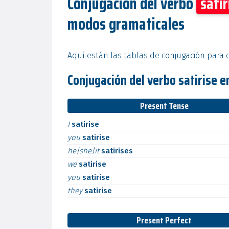
Conjugación del verbo
satir
modos gramaticales
Aquí están las tablas de conjugación para el
Conjugación del verbo satirise e
Present Tense
I
satirise
you
satirise
he|she|it
satirises
we
satirise
you
satirise
they
satirise
Present Perfect