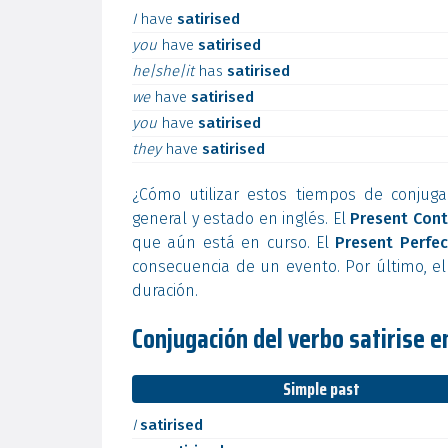
I
have
satirised
you
have
satirised
he|she|it
has
satirised
we
have
satirised
you
have
satirised
they
have
satirised
¿Cómo utilizar estos tiempos de conjuga
general y estado en inglés. El
Present Cont
que aún está en curso. El
Present Perfec
consecuencia de un evento. Por último, e
duración.
Conjugación del verbo satirise e
Simple past
I
satirised