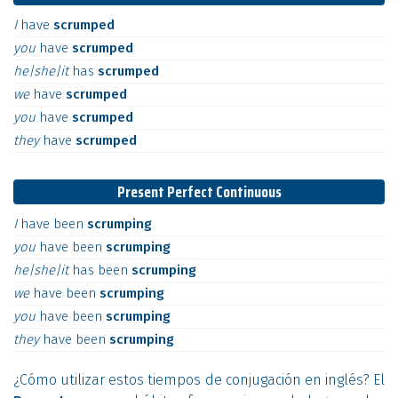
I
have
scrumped
you
have
scrumped
he|she|it
has
scrumped
we
have
scrumped
you
have
scrumped
they
have
scrumped
Present Perfect Continuous
I
have
been
scrumping
you
have
been
scrumping
he|she|it
has
been
scrumping
we
have
been
scrumping
you
have
been
scrumping
they
have
been
scrumping
¿Cómo utilizar estos tiempos de conjugación en inglés? El