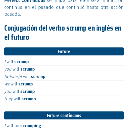
Perfect Continuous
se utiliza para referirse a una acción
continua en el pasado que continuó hasta otra acción
pasada.
Conjugación del verbo scrump en inglés en
el futuro
Future
I
will
scrump
you
will
scrump
he|she|it
will
scrump
we
will
scrump
you
will
scrump
they
will
scrump
Future continuous
I
will
be
scrumping