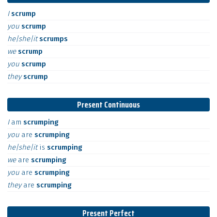
I
scrump
you
scrump
he|she|it
scrumps
we
scrump
you
scrump
they
scrump
Present Continuous
I
am
scrumping
you
are
scrumping
he|she|it
is
scrumping
we
are
scrumping
you
are
scrumping
they
are
scrumping
Present Perfect