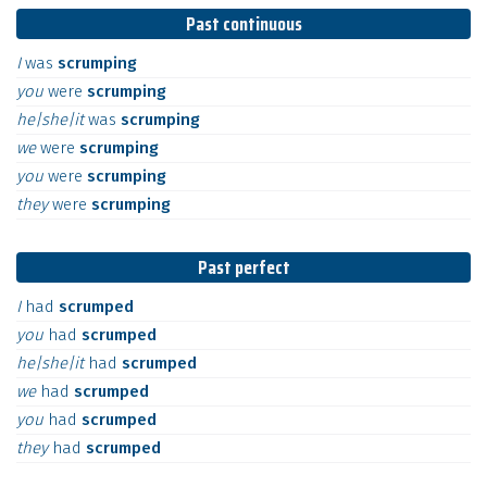
Past continuous
I
was
scrumping
you
were
scrumping
he|she|it
was
scrumping
we
were
scrumping
you
were
scrumping
they
were
scrumping
Past perfect
I
had
scrumped
you
had
scrumped
he|she|it
had
scrumped
we
had
scrumped
you
had
scrumped
they
had
scrumped