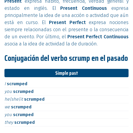
Present
expresa hábito, frecuencia, verdad general y
estado en inglés. El
Present Continuous
expresa
principalmente la idea de una acción o actividad que aún
está en curso. El
Present Perfect
expresa nociones
siempre relacionadas con el presente o la consecuencia
de un evento. Por último, el
Present Perfect Continuous
asocia a la idea de actividad la de duración.
Conjugación del verbo scrump en el pasado
Simple past
I
scrumped
you
scrumped
he|she|it
scrumped
we
scrumped
you
scrumped
they
scrumped