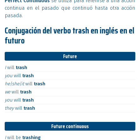
Perfect Continuous
se utiliza para referirse a una acción
continua en el pasado que continuó hasta otra acción
pasada.
Conjugación del verbo trash en inglés en el
futuro
Future
I
will
trash
you
will
trash
he|she|it
will
trash
we
will
trash
you
will
trash
they
will
trash
Future continuous
I
will
be
trashing