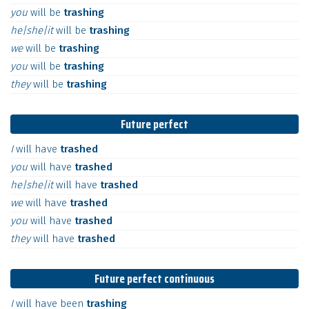
you
will
be
trashing
he|she|it
will
be
trashing
we
will
be
trashing
you
will
be
trashing
they
will
be
trashing
Future perfect
I
will
have
trashed
you
will
have
trashed
he|she|it
will
have
trashed
we
will
have
trashed
you
will
have
trashed
they
will
have
trashed
Future perfect continuous
I
will
have
been
trashing