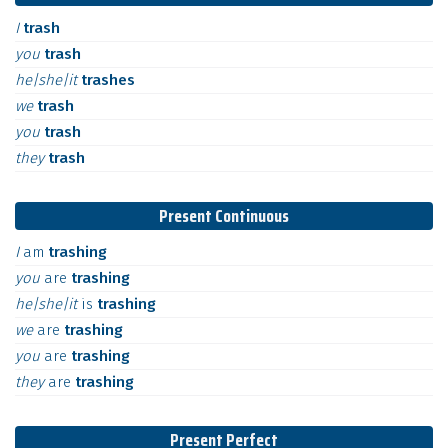
I
trash
you
trash
he|she|it
trashes
we
trash
you
trash
they
trash
Present Continuous
I
am
trashing
you
are
trashing
he|she|it
is
trashing
we
are
trashing
you
are
trashing
they
are
trashing
Present Perfect