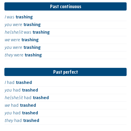
Past continuous
I
was
trashing
you
were
trashing
he|she|it
was
trashing
we
were
trashing
you
were
trashing
they
were
trashing
Past perfect
I
had
trashed
you
had
trashed
he|she|it
had
trashed
we
had
trashed
you
had
trashed
they
had
trashed