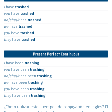
I
have
trashed
you
have
trashed
he|she|it
has
trashed
we
have
trashed
you
have
trashed
they
have
trashed
Present Perfect Continuous
I
have
been
trashing
you
have
been
trashing
he|she|it
has
been
trashing
we
have
been
trashing
you
have
been
trashing
they
have
been
trashing
¿Cómo utilizar estos tiempos de conjugación en inglés? El