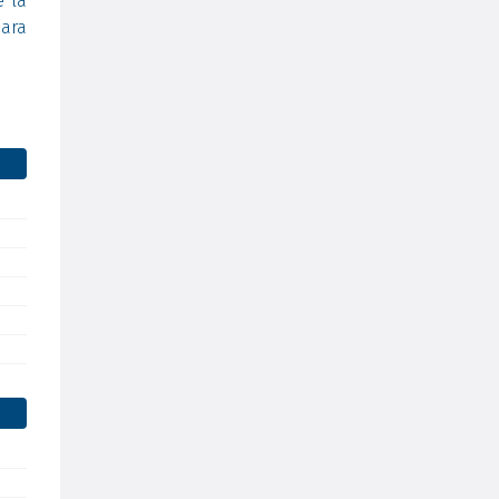
e la
para