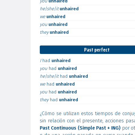
you
unhaired
he|she|it
unhaired
we
unhaired
you
unhaired
they
unhaired
Past perfect
I
had
unhaired
you
had
unhaired
he|she|it
had
unhaired
we
had
unhaired
you
had
unhaired
they
had
unhaired
¿Cómo se utilizan estos tiempos de conju
sin relación con el presente, acciones pa
Past Continuous (Simple Past + ING)
por ot