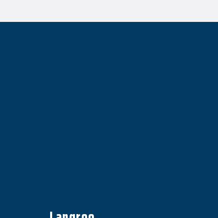
Langroo