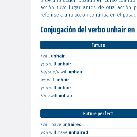
o de una acción pasada en curso cuando o
acción tuvo lugar antes de otra acción 
referirse a una acción continua en el pasa
Conjugación del verbo unhair en 
Future
I
will
unhair
you
will
unhair
he|she|it
will
unhair
we
will
unhair
you
will
unhair
they
will
unhair
Future perfect
I
will
have
unhaired
you
will
have
unhaired