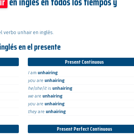
ir
en inglés en todos los tiempos y
l verbo unhair en inglés.
inglés en el presente
Present Continuous
I
am
unhairing
you
are
unhairing
he|she|it
is
unhairing
we
are
unhairing
you
are
unhairing
they
are
unhairing
Present Perfect Continuous