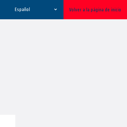
Volver a la página de inicio