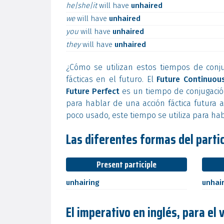
he|she|it
will
have
unhaired
we
will
have
unhaired
you
will
have
unhaired
they
will
have
unhaired
¿Cómo se utilizan estos tiempos de conj
fácticas en el futuro. El
Future Continuou
Future Perfect
es un tiempo de conjugación
para hablar de una acción fáctica futura a
poco usado, este tiempo se utiliza para hab
Las diferentes formas del partic
Present participle
unhairing
unhai
El imperativo en inglés, para el 