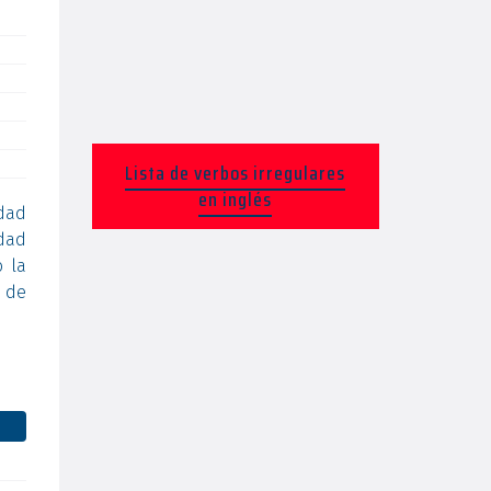
Lista de verbos irregulares
en inglés
dad
idad
 la
a de