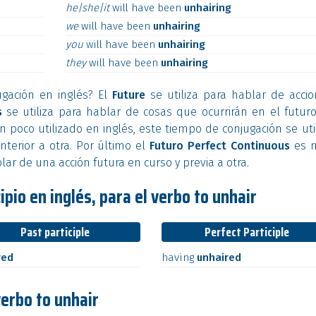
he|she|it
will
have
been
unhairing
we
will
have
been
unhairing
you
will
have
been
unhairing
they
will
have
been
unhairing
ugación en inglés? El
Future
se utiliza para hablar de acci
s
se utiliza para hablar de cosas que ocurrirán en el futuro
 poco utilizado en inglés, este tiempo de conjugación se uti
nterior a otra. Por último el
Futuro Perfect Continuous
es 
lar de una acción futura en curso y previa a otra.
ipio en inglés, para el verbo to unhair
Past participle
Perfect Participle
red
having
unhaired
verbo to unhair