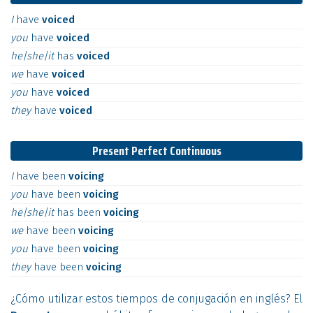
I
have
voiced
you
have
voiced
he|she|it
has
voiced
we
have
voiced
you
have
voiced
they
have
voiced
Present Perfect Continuous
I
have
been
voicing
you
have
been
voicing
he|she|it
has
been
voicing
we
have
been
voicing
you
have
been
voicing
they
have
been
voicing
¿Cómo utilizar estos tiempos de conjugación en inglés? El