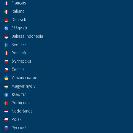
Français
Italiano
Deutsch
Ελληνικά
Bahasa Indonesia
Svenska
Română
български
Čeština
Українська мова
Magyar nyelv
Қазақ тілі
Português
Nederlands
Polski
Русский