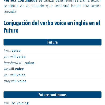
Perfect Continuous
se utiliza para referirse a una acción
continua en el pasado que continuó hasta otra acción
pasada.
Conjugación del verbo voice en inglés en el
futuro
Future
I
will
voice
you
will
voice
he|she|it
will
voice
we
will
voice
you
will
voice
they
will
voice
Future continuous
I
will
be
voicing