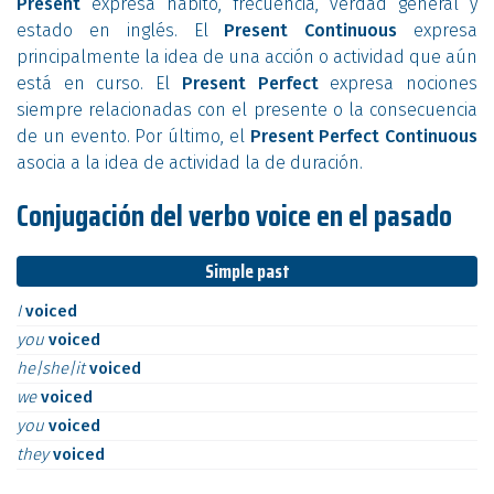
Present
expresa hábito, frecuencia, verdad general y
estado en inglés. El
Present Continuous
expresa
principalmente la idea de una acción o actividad que aún
está en curso. El
Present Perfect
expresa nociones
siempre relacionadas con el presente o la consecuencia
de un evento. Por último, el
Present Perfect Continuous
asocia a la idea de actividad la de duración.
Conjugación del verbo voice en el pasado
Simple past
I
voiced
you
voiced
he|she|it
voiced
we
voiced
you
voiced
they
voiced