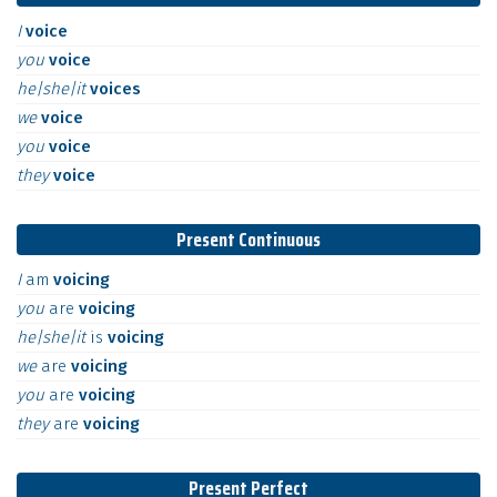
I
voice
you
voice
he|she|it
voices
we
voice
you
voice
they
voice
Present Continuous
I
am
voicing
you
are
voicing
he|she|it
is
voicing
we
are
voicing
you
are
voicing
they
are
voicing
Present Perfect