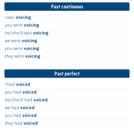
Past continuous
I
was
voicing
you
were
voicing
he|she|it
was
voicing
we
were
voicing
you
were
voicing
they
were
voicing
Past perfect
I
had
voiced
you
had
voiced
he|she|it
had
voiced
we
had
voiced
you
had
voiced
they
had
voiced