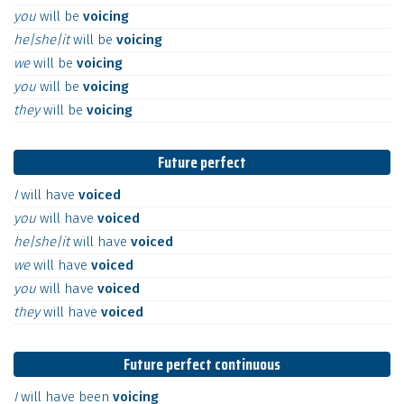
you
will
be
voicing
he|she|it
will
be
voicing
we
will
be
voicing
you
will
be
voicing
they
will
be
voicing
Future perfect
I
will
have
voiced
you
will
have
voiced
he|she|it
will
have
voiced
we
will
have
voiced
you
will
have
voiced
they
will
have
voiced
Future perfect continuous
I
will
have
been
voicing