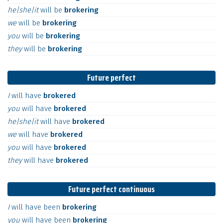
he|she|it
will
be
brokering
we
will
be
brokering
you
will
be
brokering
they
will
be
brokering
Future perfect
I
will
have
brokered
you
will
have
brokered
he|she|it
will
have
brokered
we
will
have
brokered
you
will
have
brokered
they
will
have
brokered
Future perfect continuous
I
will
have
been
brokering
you
will
have
been
brokering