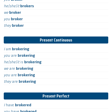
he|she|it
brokers
we
broker
you
broker
they
broker
Present Continuous
I
am
brokering
you
are
brokering
he|she|it
is
brokering
we
are
brokering
you
are
brokering
they
are
brokering
Present Perfect
I
have
brokered
you
have
brokered