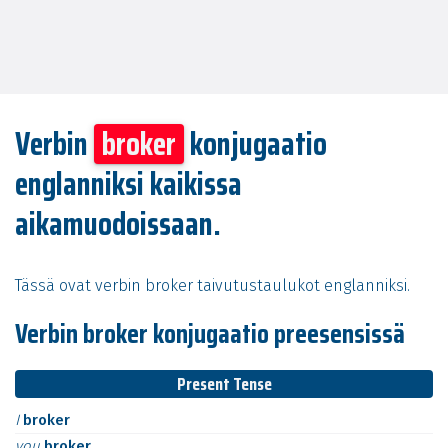
Verbin
broker
konjugaatio
englanniksi kaikissa
aikamuodoissaan.
Tässä ovat verbin broker taivutustaulukot englanniksi.
Verbin broker konjugaatio preesensissä
Present Tense
I
broker
you
broker