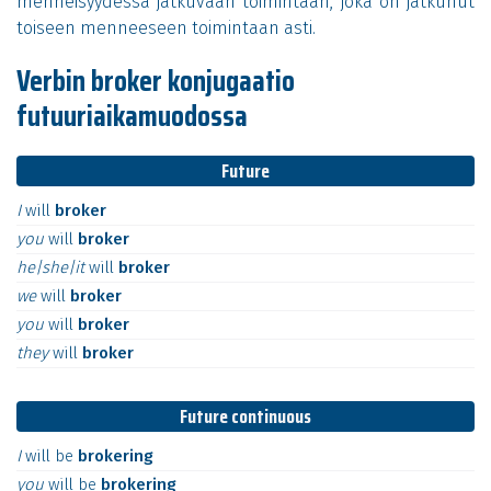
menneisyydessä jatkuvaan toimintaan, joka on jatkunut
toiseen menneeseen toimintaan asti.
Verbin broker konjugaatio
futuuriaikamuodossa
Future
I
will
broker
you
will
broker
he|she|it
will
broker
we
will
broker
you
will
broker
they
will
broker
Future continuous
I
will
be
brokering
you
will
be
brokering