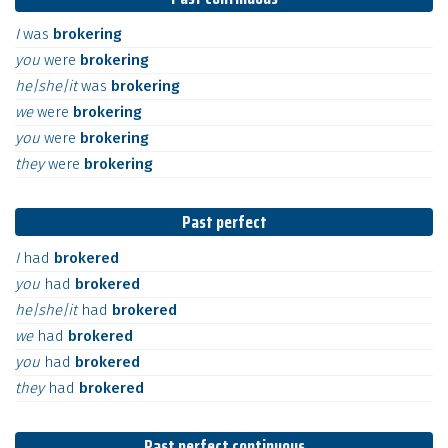
I
was
brokering
you
were
brokering
he|she|it
was
brokering
we
were
brokering
you
were
brokering
they
were
brokering
Past perfect
I
had
brokered
you
had
brokered
he|she|it
had
brokered
we
had
brokered
you
had
brokered
they
had
brokered
Past perfect continuous