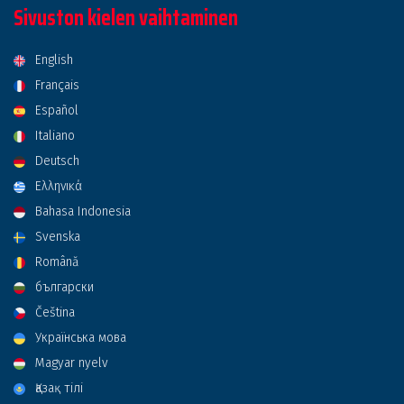
Sivuston kielen vaihtaminen
English
Français
Español
Italiano
Deutsch
Ελληνικά
Bahasa Indonesia
Svenska
Română
български
Čeština
Українська мова
Magyar nyelv
Қазақ тілі