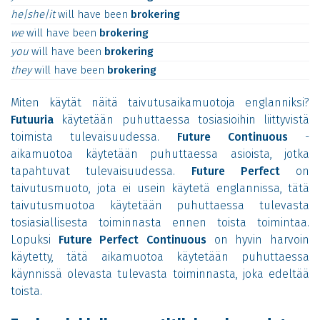
he|she|it
will
have
been
brokering
we
will
have
been
brokering
you
will
have
been
brokering
they
will
have
been
brokering
Miten käytät näitä taivutusaikamuotoja englanniksi?
Futuuria
käytetään puhuttaessa tosiasioihin liittyvistä
toimista tulevaisuudessa.
Future Continuous
-
aikamuotoa käytetään puhuttaessa asioista, jotka
tapahtuvat tulevaisuudessa.
Future Perfect
on
taivutusmuoto, jota ei usein käytetä englannissa, tätä
taivutusmuotoa käytetään puhuttaessa tulevasta
tosiasiallisesta toiminnasta ennen toista toimintaa.
Lopuksi
Future Perfect Continuous
on hyvin harvoin
käytetty, tätä aikamuotoa käytetään puhuttaessa
käynnissä olevasta tulevasta toiminnasta, joka edeltää
toista.