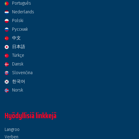
Português
Nederlands
Polski
Русский
中文
日本語
Türkçe
Dansk
Slovenčina
한국어
Norsk
Hyödyllisiä linkkejä
Langroo
Verben