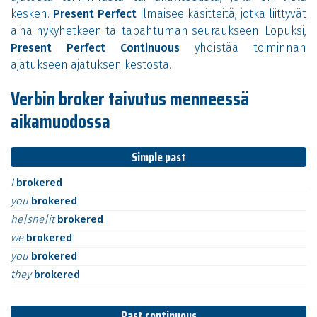
kesken.
Present Perfect
ilmaisee käsitteitä, jotka liittyvät
aina nykyhetkeen tai tapahtuman seuraukseen. Lopuksi,
Present Perfect Continuous
yhdistää toiminnan
ajatukseen ajatuksen kestosta.
Verbin broker taivutus menneessä
aikamuodossa
Simple past
I
brokered
you
brokered
he|she|it
brokered
we
brokered
you
brokered
they
brokered
Past continuous