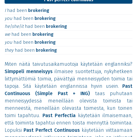
I
had
been
brokering
you
had
been
brokering
he|she|it
had
been
brokering
we
had
been
brokering
you
had
been
brokering
they
had
been
brokering
Miten näitä taivutusaikamuotoja käytetään englanniksi?
Simppeli menneisyys
ilmaisee suoritettuja, nykyhetkeen
liittymättömiä toimia, päivättyjä menneisyyden toimia tai
tapoja. Sitä käytetään englannissa hyvin usein.
Past
Continuous (Simple Past + ING)
taas puhutaan
menneisyydessä meneillään olevista toimista tai
menneestä, meneillään olevasta toimesta, kun toinen
toimi tapahtuu.
Past Perfectia
käytetään ilmaisemaan,
että toiminta tapahtui ennen toista mennyttä toimintaa.
Lopuksi
Past Perfect Continuous
käytetään viittaamaan