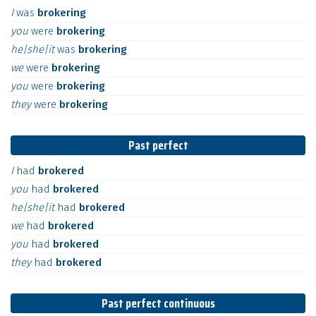
I
was
brokering
you
were
brokering
he|she|it
was
brokering
we
were
brokering
you
were
brokering
they
were
brokering
Past perfect
I
had
brokered
you
had
brokered
he|she|it
had
brokered
we
had
brokered
you
had
brokered
they
had
brokered
Past perfect continuous