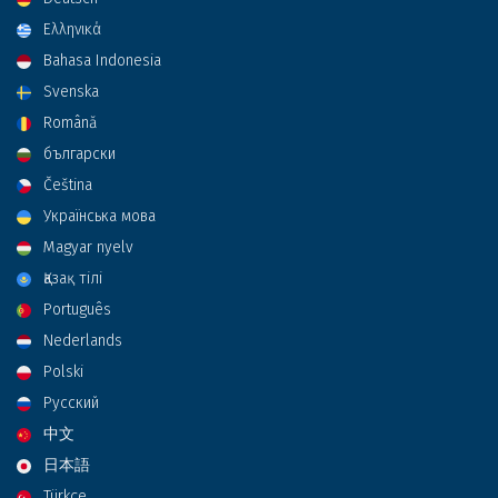
Ελληνικά
Bahasa Indonesia
Svenska
Română
български
Čeština
Українська мова
Magyar nyelv
Қазақ тілі
Português
Nederlands
Polski
Русский
中文
日本語
Türkçe