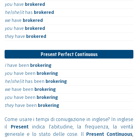
you
have
brokered
he|she|it
has
brokered
we
have
brokered
you
have
brokered
they
have
brokered
Present Perfect Continuous
I
have
been
brokering
you
have
been
brokering
he|she|it
has
been
brokering
we
have
been
brokering
you
have
been
brokering
they
have
been
brokering
Come usare i tempi di coniugazione in inglese? In inglese
il
Present
indica l'abitudine, la frequenza, la verità
generale e lo stato delle cose. Il
Present Continuous
,