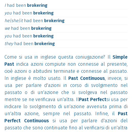
I
had
been
brokering
you
had
been
brokering
he|she|it
had
been
brokering
we
had
been
brokering
you
had
been
brokering
they
had
been
brokering
Come si usa in inglese questa coniugazione? Il
Simple
Past
indica azioni compiute non connesse al presente,
cioè azioni o abitudini terminate e connesse al passato.
In inglese è molto usato. Il
Past Continuous
, invece, si
usa per parlare d'azioni in corso di svolgimento nel
passato o di un'azione che si svolgeva nel passato
mentre se ne verificava un'altra. Il
Past Perfect
si usa per
indicare lo svolgimento di un'azione avvenuta prima di
un'altra azione, sempre nel passato. Infine, il
Past
Perfect Continuous
si usa per parlare d'azioni del
passato che sono continuate fino al verificarsi di un'altra