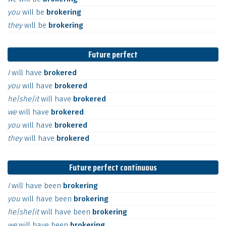
you
will
be
brokering
they
will
be
brokering
Future perfect
I
will
have
brokered
you
will
have
brokered
he|she|it
will
have
brokered
we
will
have
brokered
you
will
have
brokered
they
will
have
brokered
Future perfect continuous
I
will
have
been
brokering
you
will
have
been
brokering
he|she|it
will
have
been
brokering
we
will
have
been
brokering