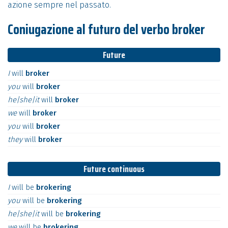
azione sempre nel passato.
Coniugazione al futuro del verbo broker
Future
I
will
broker
you
will
broker
he|she|it
will
broker
we
will
broker
you
will
broker
they
will
broker
Future continuous
I
will
be
brokering
you
will
be
brokering
he|she|it
will
be
brokering
we
will
be
brokering