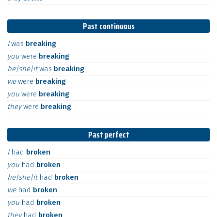
Past continuous
I
was
breaking
you
were
breaking
he|she|it
was
breaking
we
were
breaking
you
were
breaking
they
were
breaking
Past perfect
I
had
broken
you
had
broken
he|she|it
had
broken
we
had
broken
you
had
broken
they
had
broken