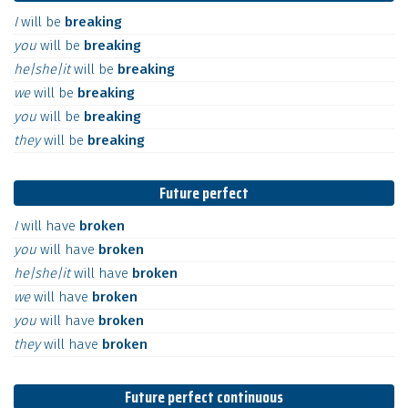
I
will
be
breaking
you
will
be
breaking
he|she|it
will
be
breaking
we
will
be
breaking
you
will
be
breaking
they
will
be
breaking
Future perfect
I
will
have
broken
you
will
have
broken
he|she|it
will
have
broken
we
will
have
broken
you
will
have
broken
they
will
have
broken
Future perfect continuous