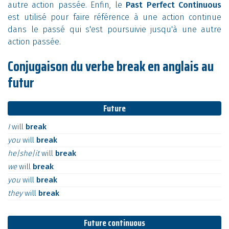
autre action passée. Enfin, le
Past Perfect Continuous
est utilisé pour faire référence à une action continue
dans le passé qui s'est poursuivie jusqu'à une autre
action passée.
Conjugaison du verbe break en anglais au
futur
Future
I
will
break
you
will
break
he|she|it
will
break
we
will
break
you
will
break
they
will
break
Future continuous