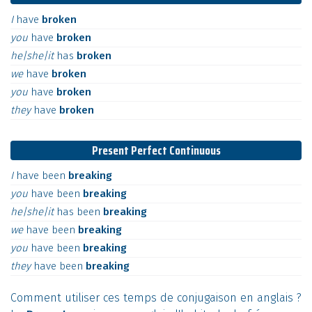
I
have
broken
you
have
broken
he|she|it
has
broken
we
have
broken
you
have
broken
they
have
broken
Present Perfect Continuous
I
have
been
breaking
you
have
been
breaking
he|she|it
has
been
breaking
we
have
been
breaking
you
have
been
breaking
they
have
been
breaking
Comment utiliser ces temps de conjugaison en anglais ?