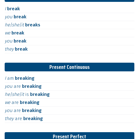
I
break
you
break
he|she|it
breaks
we
break
you
break
they
break
Present Continuous
I
am
breaking
you
are
breaking
he|she|it
is
breaking
we
are
breaking
you
are
breaking
they
are
breaking
Present Perfect