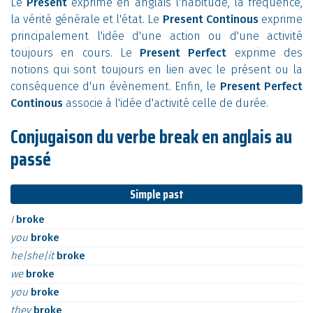
Le
Present
exprime en anglais l'habitude, la fréquence,
la vérité générale et l'état. Le
Present Continous
exprime
principalement l'idée d'une action ou d'une activité
toujours en cours. Le
Present Perfect
exprime des
notions qui sont toujours en lien avec le présent ou la
conséquence d'un évènement. Enfin, le
Present Perfect
Continous
associe à l'idée d'activité celle de durée.
Conjugaison du verbe break en anglais au
passé
Simple past
I
broke
you
broke
he|she|it
broke
we
broke
you
broke
they
broke