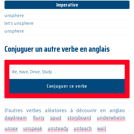
Imperative
unsphere
let's
unsphere
unsphere
Conjuguer un autre verbe en anglais
D'autres verbes aléatoires à découvrir en anglais :
daydream
flurry
spud
storyboard
underwhelm
unsex
unspeak
unsteady
unteach
wall