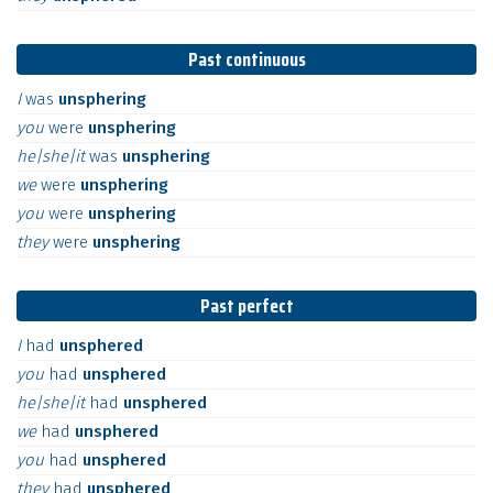
Past continuous
I
was
unsphering
you
were
unsphering
he|she|it
was
unsphering
we
were
unsphering
you
were
unsphering
they
were
unsphering
Past perfect
I
had
unsphered
you
had
unsphered
he|she|it
had
unsphered
we
had
unsphered
you
had
unsphered
they
had
unsphered