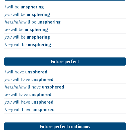
I
will
be
unsphering
you
will
be
unsphering
he|she|it
will
be
unsphering
we
will
be
unsphering
you
will
be
unsphering
they
will
be
unsphering
Future perfect
I
will
have
unsphered
you
will
have
unsphered
he|she|it
will
have
unsphered
we
will
have
unsphered
you
will
have
unsphered
they
will
have
unsphered
Future perfect continuous