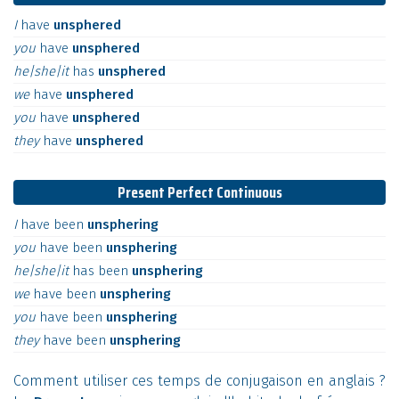
I
have
unsphered
you
have
unsphered
he|she|it
has
unsphered
we
have
unsphered
you
have
unsphered
they
have
unsphered
Present Perfect Continuous
I
have
been
unsphering
you
have
been
unsphering
he|she|it
has
been
unsphering
we
have
been
unsphering
you
have
been
unsphering
they
have
been
unsphering
Comment utiliser ces temps de conjugaison en anglais ?