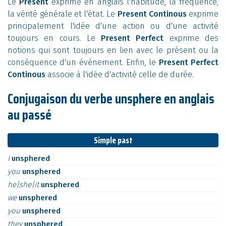
Le
Present
exprime en anglais l'habitude, la fréquence,
la vérité générale et l'état. Le
Present Continous
exprime
principalement l'idée d'une action ou d'une activité
toujours en cours. Le
Present Perfect
exprime des
notions qui sont toujours en lien avec le présent ou la
conséquence d'un évènement. Enfin, le
Present Perfect
Continous
associe à l'idée d'activité celle de durée.
Conjugaison du verbe unsphere en anglais
au passé
Simple past
I
unsphered
you
unsphered
he|she|it
unsphered
we
unsphered
you
unsphered
they
unsphered