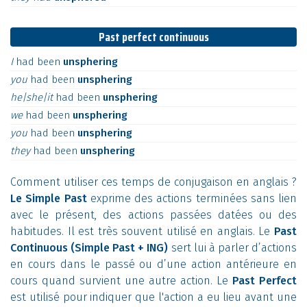
Past perfect continuous
I
had
been
unsphering
you
had
been
unsphering
he|she|it
had
been
unsphering
we
had
been
unsphering
you
had
been
unsphering
they
had
been
unsphering
Comment utiliser ces temps de conjugaison en anglais ?
Le Simple Past
exprime des actions terminées sans lien
avec le présent, des actions passées datées ou des
habitudes. Il est très souvent utilisé en anglais. Le
Past
Continuous (Simple Past + ING)
sert lui à parler d’actions
en cours dans le passé ou d’une action antérieure en
cours quand survient une autre action. Le
Past Perfect
est utilisé pour indiquer que l'action a eu lieu avant une