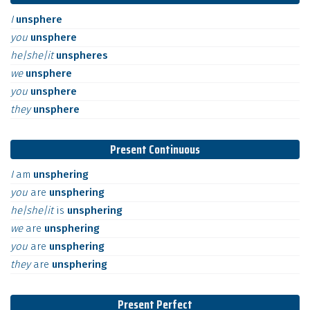
I
unsphere
you
unsphere
he|she|it
unspheres
we
unsphere
you
unsphere
they
unsphere
Present Continuous
I
am
unsphering
you
are
unsphering
he|she|it
is
unsphering
we
are
unsphering
you
are
unsphering
they
are
unsphering
Present Perfect