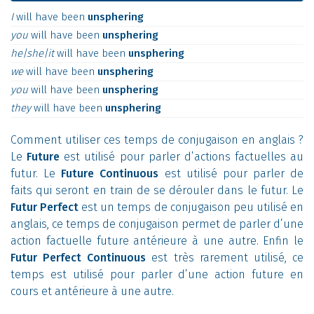
I
will
have
been
unsphering
you
will
have
been
unsphering
he|she|it
will
have
been
unsphering
we
will
have
been
unsphering
you
will
have
been
unsphering
they
will
have
been
unsphering
Comment utiliser ces temps de conjugaison en anglais ?
Le
Future
est utilisé pour parler d’actions factuelles au
futur. Le
Future Continuous
est utilisé pour parler de
faits qui seront en train de se dérouler dans le futur. Le
Futur Perfect
est un temps de conjugaison peu utilisé en
anglais, ce temps de conjugaison permet de parler d’une
action factuelle future antérieure à une autre. Enfin le
Futur Perfect Continuous
est très rarement utilisé, ce
temps est utilisé pour parler d’une action future en
cours et antérieure à une autre.