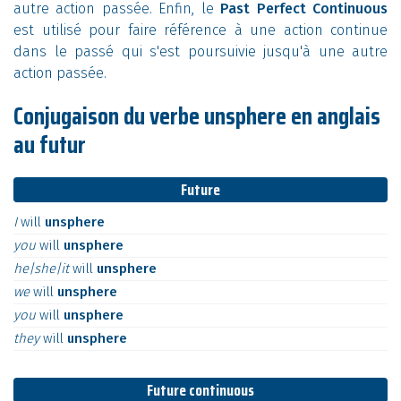
autre action passée. Enfin, le
Past Perfect Continuous
est utilisé pour faire référence à une action continue
dans le passé qui s'est poursuivie jusqu'à une autre
action passée.
Conjugaison du verbe unsphere en anglais
au futur
Future
I
will
unsphere
you
will
unsphere
he|she|it
will
unsphere
we
will
unsphere
you
will
unsphere
they
will
unsphere
Future continuous