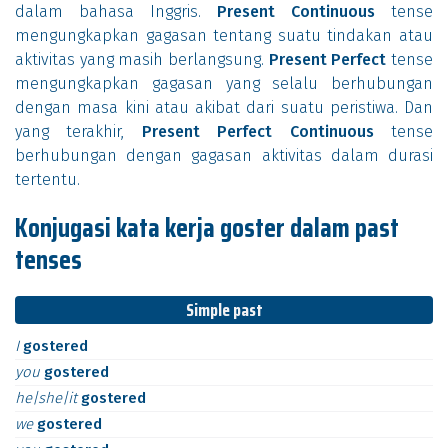
dalam bahasa Inggris.
Present Continuous
tense
mengungkapkan gagasan tentang suatu tindakan atau
aktivitas yang masih berlangsung.
Present Perfect
tense
mengungkapkan gagasan yang selalu berhubungan
dengan masa kini atau akibat dari suatu peristiwa. Dan
yang terakhir,
Present Perfect Continuous
tense
berhubungan dengan gagasan aktivitas dalam durasi
tertentu.
Konjugasi kata kerja goster dalam past
tenses
Simple past
I
gostered
you
gostered
he|she|it
gostered
we
gostered