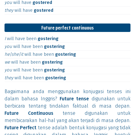
you
will
have
gostered
they
will
have
gostered
Future perfect continuous
I
will
have
been
gostering
you
will
have
been
gostering
he|she|it
will
have
been
gostering
we
will
have
been
gostering
you
will
have
been
gostering
they
will
have
been
gostering
Bagaimana anda menggunakan konjugasi tenses ini
dalam bahasa Inggris?
Future tense
digunakan untuk
berbicara tentang tindakan faktual di masa depan.
Future Continuous
tense digunakan untuk
membicarakan hal-hal yang akan terjadi di masa depan.
Future Perfect
tense adalah bentuk konjugasi yang tidak
sering digunakan dalam bahasa Inggris, bentuk