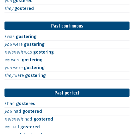
you
gostered
they
gostered
Past continuous
I
was
gostering
you
were
gostering
he|she|it
was
gostering
we
were
gostering
you
were
gostering
they
were
gostering
Past perfect
I
had
gostered
you
had
gostered
he|she|it
had
gostered
we
had
gostered