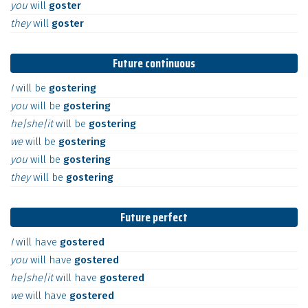
you
will
goster
they
will
goster
Future continuous
I
will
be
gostering
you
will
be
gostering
he|she|it
will
be
gostering
we
will
be
gostering
you
will
be
gostering
they
will
be
gostering
Future perfect
I
will
have
gostered
you
will
have
gostered
he|she|it
will
have
gostered
we
will
have
gostered