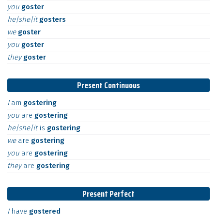
you
goster
he|she|it
gosters
we
goster
you
goster
they
goster
Present Continuous
I
am
gostering
you
are
gostering
he|she|it
is
gostering
we
are
gostering
you
are
gostering
they
are
gostering
Present Perfect
I
have
gostered