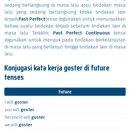
sedang berlangsung di masa lalu atau tindakan masa
lalu yang sedang berlangsung ketika tindakan lain
terjadi.
Past Perfect
tense digunakan untuk menunjukkan
bahwa suatu tindakan terjadi sebelum tindakan lain di
masa lalu. Terakhir,
Past Perfect Continuous
tense
digunakan untuk merujuk pada tindakan berkelanjutan
di masa lalu yang berlanjut hingga tindakan lain di masa
lalu.
Konjugasi kata kerja goster di future
tenses
Future
I
will
goster
you
will
goster
he|she|it
will
goster
we
will
goster