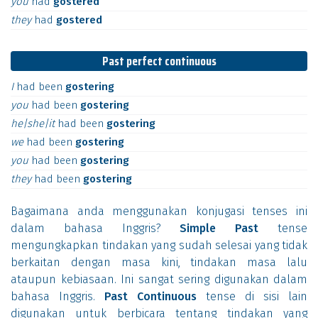
you
had
gostered
they
had
gostered
Past perfect continuous
I
had
been
gostering
you
had
been
gostering
he|she|it
had
been
gostering
we
had
been
gostering
you
had
been
gostering
they
had
been
gostering
Bagaimana anda menggunakan konjugasi tenses ini
dalam bahasa Inggris?
Simple Past
tense
mengungkapkan tindakan yang sudah selesai yang tidak
berkaitan dengan masa kini, tindakan masa lalu
ataupun kebiasaan. Ini sangat sering digunakan dalam
bahasa Inggris.
Past Continuous
tense di sisi lain
digunakan untuk berbicara tentang tindakan yang