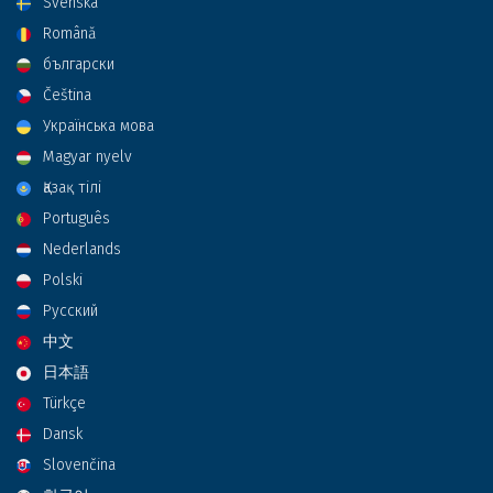
Svenska
Română
български
Čeština
Українська мова
Magyar nyelv
Қазақ тілі
Português
Nederlands
Polski
Русский
中文
日本語
Türkçe
Dansk
Slovenčina