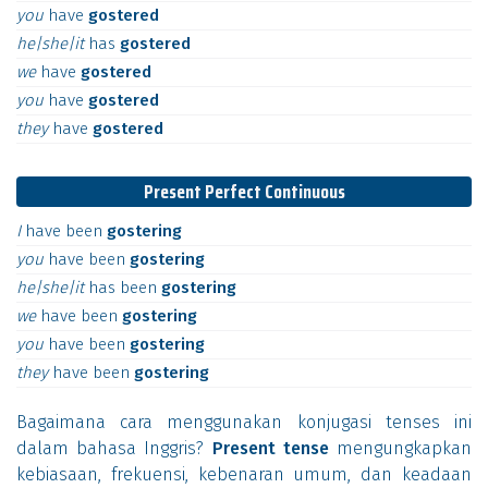
you
have
gostered
he|she|it
has
gostered
we
have
gostered
you
have
gostered
they
have
gostered
Present Perfect Continuous
I
have
been
gostering
you
have
been
gostering
he|she|it
has
been
gostering
we
have
been
gostering
you
have
been
gostering
they
have
been
gostering
Bagaimana cara menggunakan konjugasi tenses ini
dalam bahasa Inggris?
Present tense
mengungkapkan
kebiasaan, frekuensi, kebenaran umum, dan keadaan