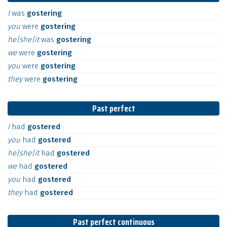
I
was
gostering
you
were
gostering
he|she|it
was
gostering
we
were
gostering
you
were
gostering
they
were
gostering
Past perfect
I
had
gostered
you
had
gostered
he|she|it
had
gostered
we
had
gostered
you
had
gostered
they
had
gostered
Past perfect continuous