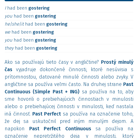
I
had
been
gostering
you
had
been
gostering
he|she|it
had
been
gostering
we
had
been
gostering
you
had
been
gostering
they
had
been
gostering
Ako sa používajú tieto časy v angličtine?
Prostý minulý
čas
vyjadruje dokončené činnosti, ktoré nesúvisia s
prítomnosťou, datované minulé činnosti alebo zvyky. V
angličtine sa používa veľmi často. Na druhej strane
Past
Continuous (Simple Past + ING)
sa používa na to, aby
sme hovorili o prebiehajúcich činnostiach v minulosti
alebo o prebiehajúcej činnosti v minulosti, keď nastala
iná činnosť.
Past Perfect
sa používa na označenie toho,
že dej sa uskutočnil pred iným minulým dejom. A
napokon
Past Perfect Continuous
sa používa na
označenie nepretržitého deja v minulosti, ktorý