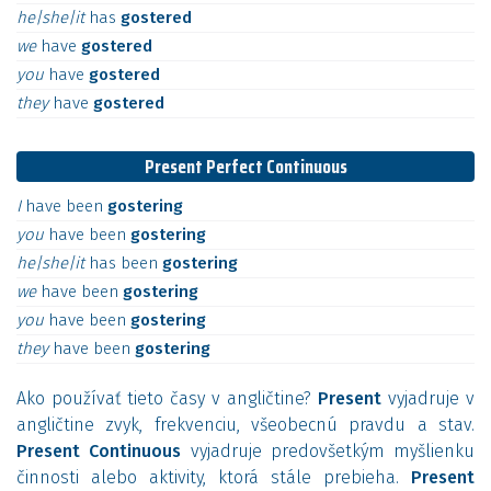
he|she|it
has
gostered
we
have
gostered
you
have
gostered
they
have
gostered
Present Perfect Continuous
I
have
been
gostering
you
have
been
gostering
he|she|it
has
been
gostering
we
have
been
gostering
you
have
been
gostering
they
have
been
gostering
Ako používať tieto časy v angličtine?
Present
vyjadruje v
angličtine zvyk, frekvenciu, všeobecnú pravdu a stav.
Present Continuous
vyjadruje predovšetkým myšlienku
činnosti alebo aktivity, ktorá stále prebieha.
Present