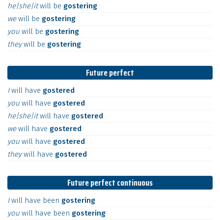
he|she|it
will
be
gostering
we
will
be
gostering
you
will
be
gostering
they
will
be
gostering
Future perfect
I
will
have
gostered
you
will
have
gostered
he|she|it
will
have
gostered
we
will
have
gostered
you
will
have
gostered
they
will
have
gostered
Future perfect continuous
I
will
have
been
gostering
you
will
have
been
gostering