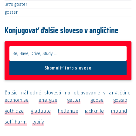
let's
goster
goster
Konjugovať ďalšie sloveso v angličtine
Ďalšie náhodné slovesá na objavovanie v angličtine:
economise
energize
getter
goose
gossip
gothicize
graduate
hellenize
jackknife
mound
self-harm
typify