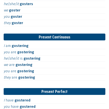
he|she|it
gosters
we
goster
you
goster
they
goster
Present Continuous
I
am
gostering
you
are
gostering
he|she|it
is
gostering
we
are
gostering
you
are
gostering
they
are
gostering
Present Perfect
I
have
gostered
you
have
gostered