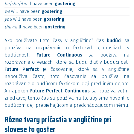
he|she|it
will
have
been
gostering
we
will
have
been
gostering
you
will
have
been
gostering
they
will
have
been
gostering
Ako používate tieto časy v angličtine? Čas
budúci
sa
používa na rozprávanie o faktických činnostiach v
budúcnosti.
Future Continuous
sa používa na
rozprávanie o veciach, ktoré sa budú diať v budúcnosti.
Future Perfect
je časovanie, ktoré sa v angličtine
nepoužíva často, toto časovanie sa používa na
rozprávanie o budúcom faktickom deji pred iným dejom.
A napokon
Future Perfect Continuous
sa používa veľmi
zriedkavo, tento čas sa používa na to, aby sme hovorili o
budúcom deji prebiehajúcom a predchádzajúcom inému.
Rôzne tvary príčastia v angličtine pri
slovese to goster