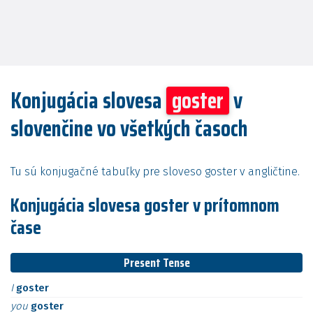
Konjugácia slovesa
goster
v
slovenčine vo všetkých časoch
Tu sú konjugačné tabuľky pre sloveso goster v angličtine.
Konjugácia slovesa goster v prítomnom
čase
Present Tense
I
goster
you
goster