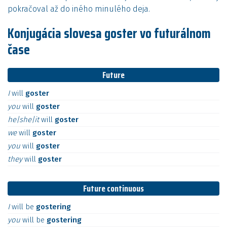
pokračoval až do iného minulého deja.
Konjugácia slovesa goster vo futurálnom
čase
Future
I
will
goster
you
will
goster
he|she|it
will
goster
we
will
goster
you
will
goster
they
will
goster
Future continuous
I
will
be
gostering
you
will
be
gostering