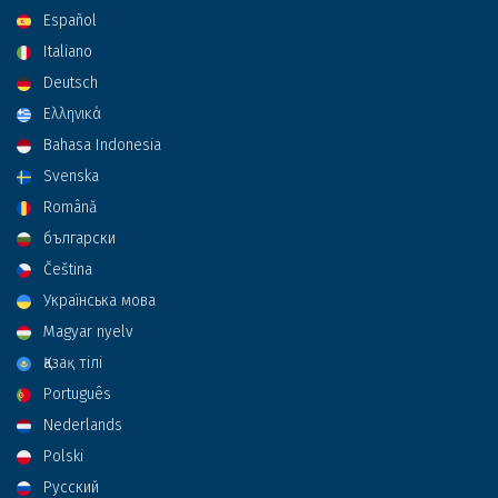
Español
Italiano
Deutsch
Ελληνικά
Bahasa Indonesia
Svenska
Română
български
Čeština
Українська мова
Magyar nyelv
Қазақ тілі
Português
Nederlands
Polski
Русский