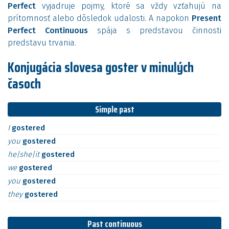
Perfect
vyjadruje pojmy, ktoré sa vždy vzťahujú na
prítomnosť alebo dôsledok udalosti. A napokon
Present
Perfect Continuous
spája s predstavou činnosti
predstavu trvania.
Konjugácia slovesa goster v minulých
časoch
Simple past
I
gostered
you
gostered
he|she|it
gostered
we
gostered
you
gostered
they
gostered
Past continuous