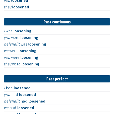
you
loosened
they
loosened
Past continuous
I
was
loosening
you
were
loosening
he|she|it
was
loosening
we
were
loosening
you
were
loosening
they
were
loosening
Past perfect
I
had
loosened
you
had
loosened
he|she|it
had
loosened
we
had
loosened