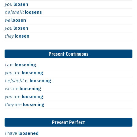
you
loosen
he|she|it
loosens
we
loosen
you
loosen
they
loosen
Present Continuous
I
am
loosening
you
are
loosening
he|she|it
is
loosening
we
are
loosening
you
are
loosening
they
are
loosening
Present Perfect
I
have
loosened