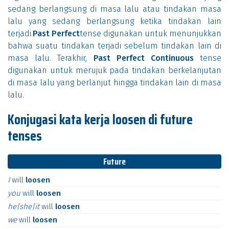
sedang berlangsung di masa lalu atau tindakan masa
lalu yang sedang berlangsung ketika tindakan lain
terjadi.
Past Perfect
tense digunakan untuk menunjukkan
bahwa suatu tindakan terjadi sebelum tindakan lain di
masa lalu. Terakhir,
Past Perfect Continuous
tense
digunakan untuk merujuk pada tindakan berkelanjutan
di masa lalu yang berlanjut hingga tindakan lain di masa
lalu.
Konjugasi kata kerja loosen di future
tenses
Future
I
will
loosen
you
will
loosen
he|she|it
will
loosen
we
will
loosen