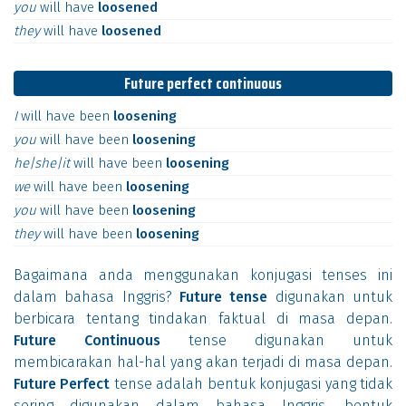
you
will
have
loosened
they
will
have
loosened
Future perfect continuous
I
will
have
been
loosening
you
will
have
been
loosening
he|she|it
will
have
been
loosening
we
will
have
been
loosening
you
will
have
been
loosening
they
will
have
been
loosening
Bagaimana anda menggunakan konjugasi tenses ini
dalam bahasa Inggris?
Future tense
digunakan untuk
berbicara tentang tindakan faktual di masa depan.
Future Continuous
tense digunakan untuk
membicarakan hal-hal yang akan terjadi di masa depan.
Future Perfect
tense adalah bentuk konjugasi yang tidak
sering digunakan dalam bahasa Inggris, bentuk