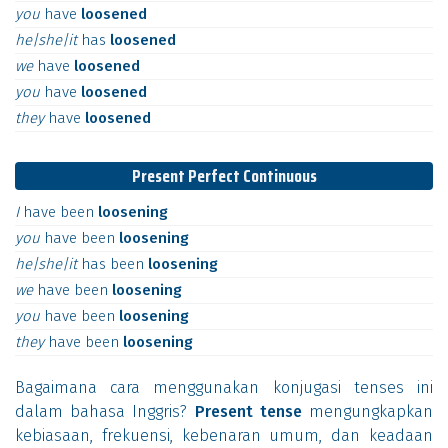
you
have
loosened
he|she|it
has
loosened
we
have
loosened
you
have
loosened
they
have
loosened
Present Perfect Continuous
I
have
been
loosening
you
have
been
loosening
he|she|it
has
been
loosening
we
have
been
loosening
you
have
been
loosening
they
have
been
loosening
Bagaimana cara menggunakan konjugasi tenses ini
dalam bahasa Inggris?
Present tense
mengungkapkan
kebiasaan, frekuensi, kebenaran umum, dan keadaan