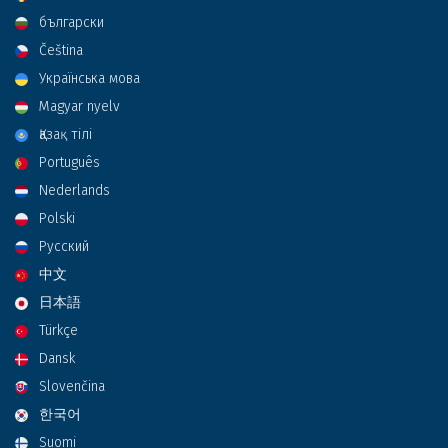
български
Čeština
Українська мова
Magyar nyelv
Қазақ тілі
Português
Nederlands
Polski
Русский
中文
日本語
Türkçe
Dansk
Slovenčina
한국어
Suomi