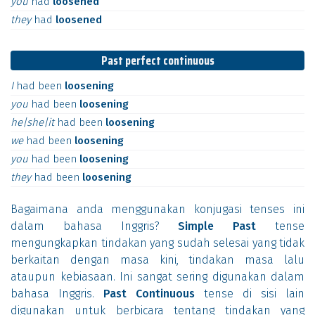
you
had
loosened
they
had
loosened
Past perfect continuous
I
had
been
loosening
you
had
been
loosening
he|she|it
had
been
loosening
we
had
been
loosening
you
had
been
loosening
they
had
been
loosening
Bagaimana anda menggunakan konjugasi tenses ini
dalam bahasa Inggris?
Simple Past
tense
mengungkapkan tindakan yang sudah selesai yang tidak
berkaitan dengan masa kini, tindakan masa lalu
ataupun kebiasaan. Ini sangat sering digunakan dalam
bahasa Inggris.
Past Continuous
tense di sisi lain
digunakan untuk berbicara tentang tindakan yang