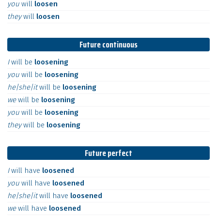
you
will
loosen
they
will
loosen
Future continuous
I
will
be
loosening
you
will
be
loosening
he|she|it
will
be
loosening
we
will
be
loosening
you
will
be
loosening
they
will
be
loosening
Future perfect
I
will
have
loosened
you
will
have
loosened
he|she|it
will
have
loosened
we
will
have
loosened