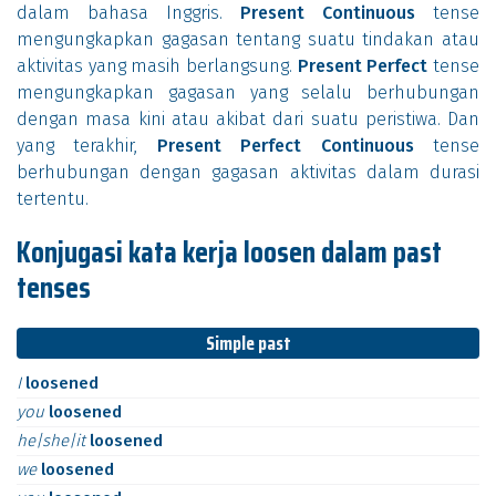
dalam bahasa Inggris.
Present Continuous
tense
mengungkapkan gagasan tentang suatu tindakan atau
aktivitas yang masih berlangsung.
Present Perfect
tense
mengungkapkan gagasan yang selalu berhubungan
dengan masa kini atau akibat dari suatu peristiwa. Dan
yang terakhir,
Present Perfect Continuous
tense
berhubungan dengan gagasan aktivitas dalam durasi
tertentu.
Konjugasi kata kerja loosen dalam past
tenses
Simple past
I
loosened
you
loosened
he|she|it
loosened
we
loosened