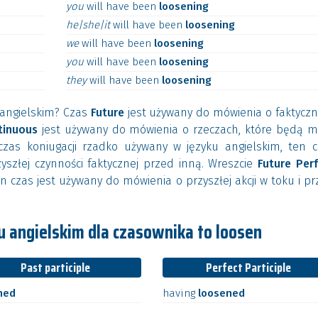
you
will
have
been
loosening
he|she|it
will
have
been
loosening
we
will
have
been
loosening
you
will
have
been
loosening
they
will
have
been
loosening
u angielskim? Czas
Future
jest używany do mówienia o faktycz
tinuous
jest używany do mówienia o rzeczach, które będą mi
zas koniugacji rzadko używany w języku angielskim, ten c
yszłej czynności faktycznej przed inną. Wreszcie
Future Per
n czas jest używany do mówienia o przyszłej akcji w toku i p
 angielskim dla czasownika to loosen
Past participle
Perfect Participle
ned
having
loosened