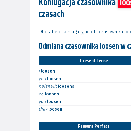
Koniugacja czasownika
loo
czasach
Oto tabele koniugacyjne dla czasownika loo
Odmiana czasownika loosen w c
Present Tense
I
loosen
you
loosen
he|she|it
loosens
we
loosen
you
loosen
they
loosen
Present Perfect