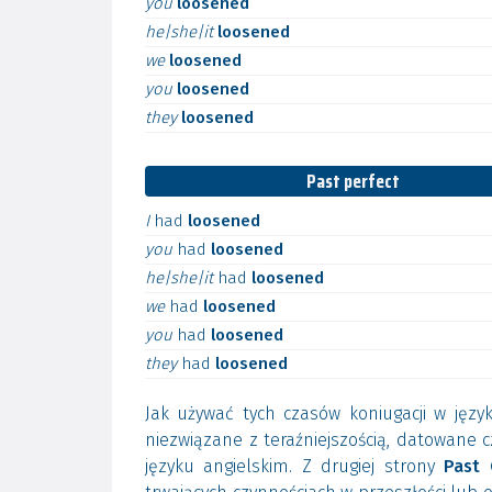
you
loosened
he|she|it
loosened
we
loosened
you
loosened
they
loosened
Past perfect
I
had
loosened
you
had
loosened
he|she|it
had
loosened
we
had
loosened
you
had
loosened
they
had
loosened
Jak używać tych czasów koniugacji w jęz
niezwiązane z teraźniejszością, datowane c
języku angielskim. Z drugiej strony
Past 