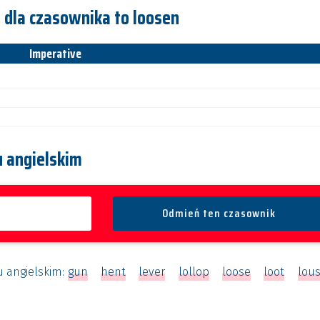
 dla czasownika to loosen
Imperative
 angielskim
u angielskim:
gun
hent
lever
lollop
loose
loot
lou