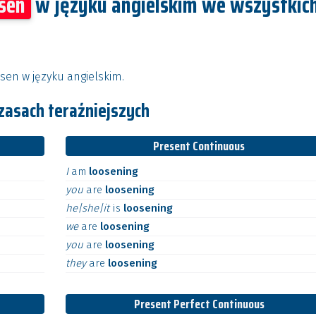
sen
w języku angielskim we wszystkic
sen w języku angielskim.
zasach teraźniejszych
Present Continuous
I
am
loosening
you
are
loosening
he|she|it
is
loosening
we
are
loosening
you
are
loosening
they
are
loosening
Present Perfect Continuous