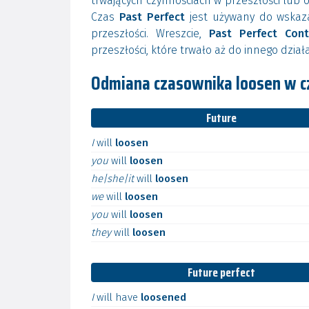
trwających czynnościach w przeszłości lub o
Czas
Past Perfect
jest używany do wskaza
przeszłości. Wreszcie,
Past Perfect Cont
przeszłości, które trwało aż do innego dział
Odmiana czasownika loosen w c
Future
I
will
loosen
you
will
loosen
he|she|it
will
loosen
we
will
loosen
you
will
loosen
they
will
loosen
Future perfect
I
will
have
loosened