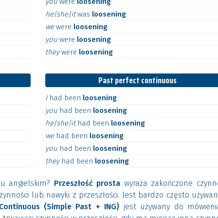
you
were
loosening
he|she|it
was
loosening
we
were
loosening
you
were
loosening
they
were
loosening
Past perfect continuous
I
had
been
loosening
you
had
been
loosening
he|she|it
had
been
loosening
we
had
been
loosening
you
had
been
loosening
they
had
been
loosening
yku angielskim?
Przeszłość prosta
wyraża zakończone czynno
zynności lub nawyki z przeszłości. Jest bardzo często używa
Continuous (Simple Past + ING)
jest używany do mówieni