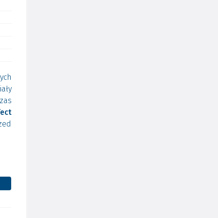
nych
ały
zas
fect
rzed