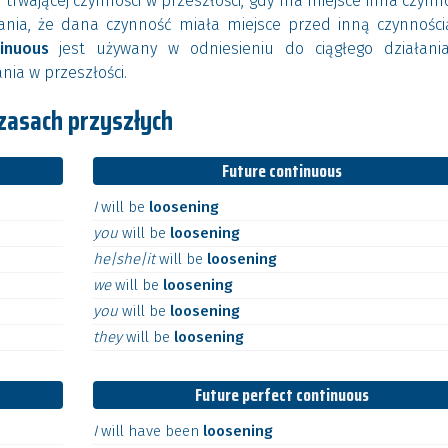
 trwającej czynności w przeszłości, gdy ma miejsce inna czynn
nia, że dana czynność miała miejsce przed inną czynności
inuous
jest używany w odniesieniu do ciągłego działani
ania w przeszłości.
zasach przyszłych
Future continuous
I
will
be
loosening
you
will
be
loosening
he|she|it
will
be
loosening
we
will
be
loosening
you
will
be
loosening
they
will
be
loosening
Future perfect continuous
I
will
have
been
loosening