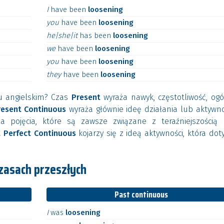
I
have
been
loosening
you
have
been
loosening
he|she|it
has
been
loosening
we
have
been
loosening
you
have
been
loosening
they
have
been
loosening
ku angielskim? Czas
Present
wyraża nawyk, częstotliwość, og
resent Continuous
wyraża głównie ideę działania lub aktywno
a pojęcia, które są zawsze związane z teraźniejszością 
 Perfect Continuous
kojarzy się z ideą aktywności, która dot
zasach przeszłych
Past continuous
I
was
loosening