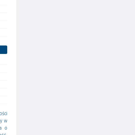
ści
ny w
a o