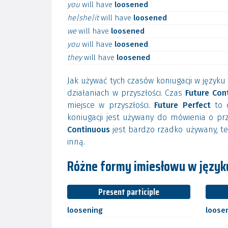
you
will
have
loosened
he|she|it
will
have
loosened
we
will
have
loosened
you
will
have
loosened
they
will
have
loosened
Jak używać tych czasów koniugacji w język
działaniach w przyszłości. Czas
Future Con
miejsce w przyszłości.
Future Perfect
to c
koniugacji jest używany do mówienia o prz
Continuous
jest bardzo rzadko używany, te
inną.
Różne formy imiesłowu w języku
Present participle
loosening
loose