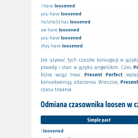
I
have
loosened
you
have
loosened
he|she|it
has
loosened
we
have
loosened
you
have
loosened
they
have
loosened
Jak używać tych czasów koniugacji w języ
prawdę i stan w języku angielskim. Czas
P
która wciąż trwa.
Present Perfect
wyraż
konsekwencją zdarzenia. Wreszcie,
Present
czasu trwania.
Odmiana czasownika loosen w c
Simple past
I
loosened