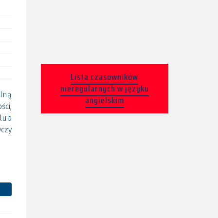
Lista czasowników
nieregularnych w języku
ólną
angielskim
ści,
lub
yczy