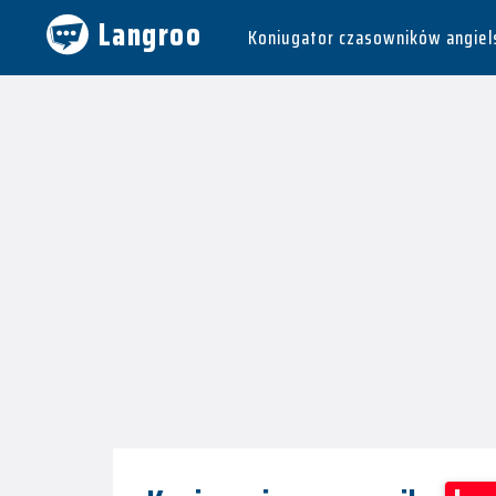
Langroo
Koniugator czasowników angiel