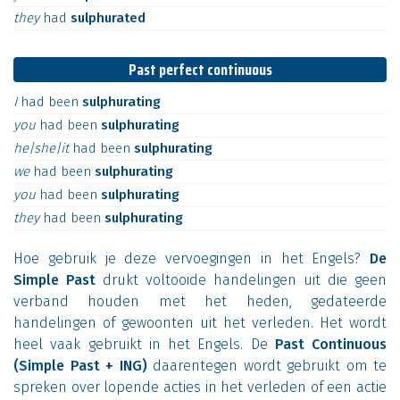
they
had
sulphurated
Past perfect continuous
I
had
been
sulphurating
you
had
been
sulphurating
he|she|it
had
been
sulphurating
we
had
been
sulphurating
you
had
been
sulphurating
they
had
been
sulphurating
Hoe gebruik je deze vervoegingen in het Engels?
De
Simple Past
drukt voltooide handelingen uit die geen
verband houden met het heden, gedateerde
handelingen of gewoonten uit het verleden. Het wordt
heel vaak gebruikt in het Engels. De
Past Continuous
(Simple Past + ING)
daarentegen wordt gebruikt om te
spreken over lopende acties in het verleden of een actie