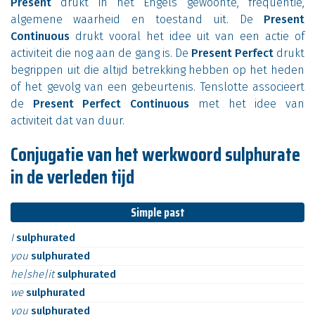
Present
drukt in het Engels gewoonte, frequentie,
algemene waarheid en toestand uit. De
Present
Continuous
drukt vooral het idee uit van een actie of
activiteit die nog aan de gang is. De
Present Perfect
drukt
begrippen uit die altijd betrekking hebben op het heden
of het gevolg van een gebeurtenis. Tenslotte associeert
de
Present Perfect Continuous
met het idee van
activiteit dat van duur.
Conjugatie van het werkwoord sulphurate
in de verleden tijd
Simple past
I
sulphurated
you
sulphurated
he|she|it
sulphurated
we
sulphurated
you
sulphurated