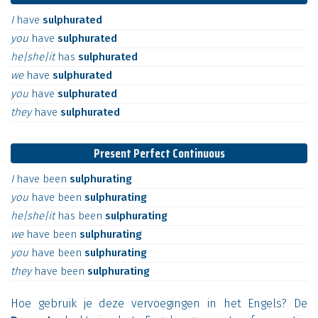
I
have
sulphurated
you
have
sulphurated
he|she|it
has
sulphurated
we
have
sulphurated
you
have
sulphurated
they
have
sulphurated
Present Perfect Continuous
I
have
been
sulphurating
you
have
been
sulphurating
he|she|it
has
been
sulphurating
we
have
been
sulphurating
you
have
been
sulphurating
they
have
been
sulphurating
Hoe gebruik je deze vervoegingen in het Engels? De