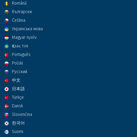
Română
български
Čeština
Українська мова
Magyar nyelv
Қазақ тілі
Português
Polski
Русский
中文
日本語
Türkçe
Dansk
Slovenčina
한국어
Suomi