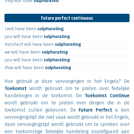
they
will
have
sulphurated
Future perfect continuous
I
will
have
been
sulphurating
you
will
have
been
sulphurating
he|she|it
will
have
been
sulphurating
we
will
have
been
sulphurating
you
will
have
been
sulphurating
they
will
have
been
sulphurating
Hoe gebruik je deze vervoegingen in het Engels? De
Toekomst
wordt gebruikt om te praten over feitelijke
handelingen in de toekomst. De
Toekomst Continue
wordt gebruikt om te praten over dingen die in de
toekomst zullen gebeuren. De
Future Perfect
is een
vervoegingstijd die niet vaak wordt gebruikt in het Engels,
deze vervoegingstijd wordt gebruikt om te spreken over
een toekomstige feitelijke handeling voorafgaand aan