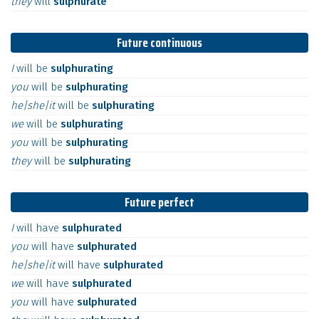
they
will
sulphurate
Future continuous
I
will
be
sulphurating
you
will
be
sulphurating
he|she|it
will
be
sulphurating
we
will
be
sulphurating
you
will
be
sulphurating
they
will
be
sulphurating
Future perfect
I
will
have
sulphurated
you
will
have
sulphurated
he|she|it
will
have
sulphurated
we
will
have
sulphurated
you
will
have
sulphurated