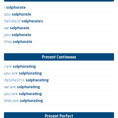
I
sulphurate
you
sulphurate
he|she|it
sulphurates
we
sulphurate
you
sulphurate
they
sulphurate
Present Continuous
I
am
sulphurating
you
are
sulphurating
he|she|it
is
sulphurating
we
are
sulphurating
you
are
sulphurating
they
are
sulphurating
Present Perfect