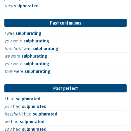
they
sulphurated
Past continuous
I
was
sulphurating
you
were
sulphurating
he|she|it
was
sulphurating
we
were
sulphurating
you
were
sulphurating
they
were
sulphurating
Past perfect
I
had
sulphurated
you
had
sulphurated
he|she|it
had
sulphurated
we
had
sulphurated
you
had
sulphurated