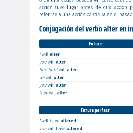
o de una acción pasada en curso cuando o
acción tuvo lugar antes de otra acción 
referirse a una acción continua en el pasa
Conjugación del verbo alter en i
Future
I
will
alter
you
will
alter
he|she|it
will
alter
we
will
alter
you
will
alter
they
will
alter
Future perfect
I
will
have
altered
you
will
have
altered