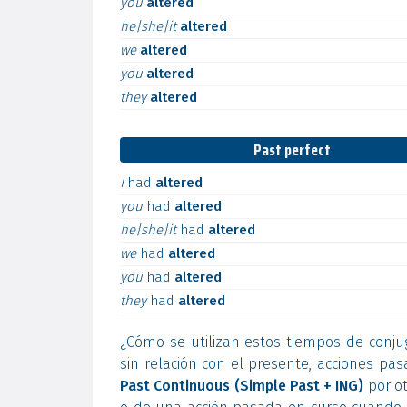
you
altered
he|she|it
altered
we
altered
you
altered
they
altered
Past perfect
I
had
altered
you
had
altered
he|she|it
had
altered
we
had
altered
you
had
altered
they
had
altered
¿Cómo se utilizan estos tiempos de conju
sin relación con el presente, acciones pa
Past Continuous (Simple Past + ING)
por ot