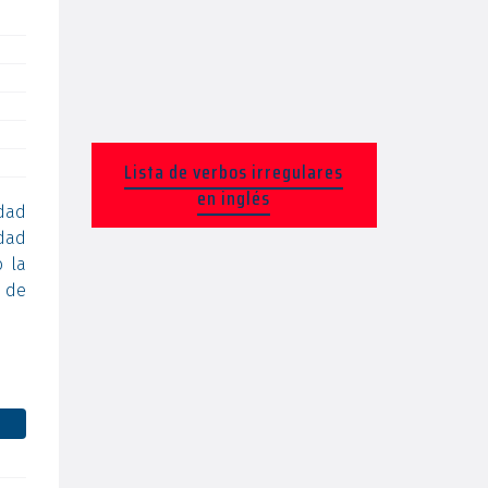
Lista de verbos irregulares
en inglés
dad
idad
 la
a de