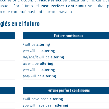
curre otra acción. El
Past Perfect
se utiliza para indicar qu
pasada. Por último, el
Past Perfect Continuous
se utiliza 
do que continuó hasta otra acción pasada.
nglés en el futuro
Future continuous
I
will
be
altering
you
will
be
altering
he|she|it
will
be
altering
we
will
be
altering
you
will
be
altering
they
will
be
altering
Future perfect continuous
I
will
have
been
altering
you
will
have
been
altering