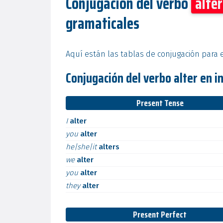
Conjugación del verbo
alter
gramaticales
Aquí están las tablas de conjugación para e
Conjugación del verbo alter en i
Present Tense
I
alter
you
alter
he|she|it
alters
we
alter
you
alter
they
alter
Present Perfect