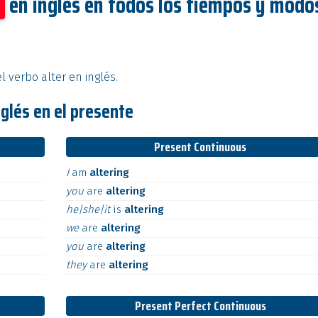
en inglés en todos los tiempos y modo
l verbo alter en inglés.
nglés en el presente
Present Continuous
I
am
altering
you
are
altering
he|she|it
is
altering
we
are
altering
you
are
altering
they
are
altering
Present Perfect Continuous