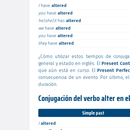
I
have
altered
you
have
altered
he|she|it
has
altered
we
have
altered
you
have
altered
they
have
altered
¿Cómo utilizar estos tiempos de conjuga
general y estado en inglés. El
Present Cont
que aún está en curso. El
Present Perfec
consecuencia de un evento. Por último, e
duración.
Conjugación del verbo alter en e
Simple past
I
altered