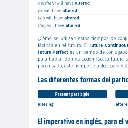
he|she|it
will
have
altered
we
will
have
altered
you
will
have
altered
they
will
have
altered
¿Cómo se utilizan estos tiempos de conj
fácticas en el futuro. El
Future Continuou
Future Perfect
es un tiempo de conjugación
para hablar de una acción fáctica futura a
poco usado, este tiempo se utiliza para hab
Las diferentes formas del partici
Present participle
altering
alter
El imperativo en inglés, para el 