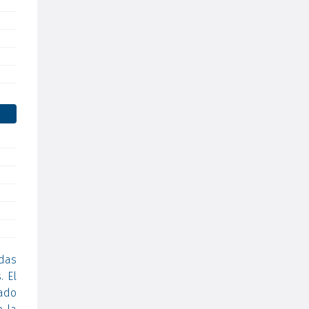
das
. El
sado