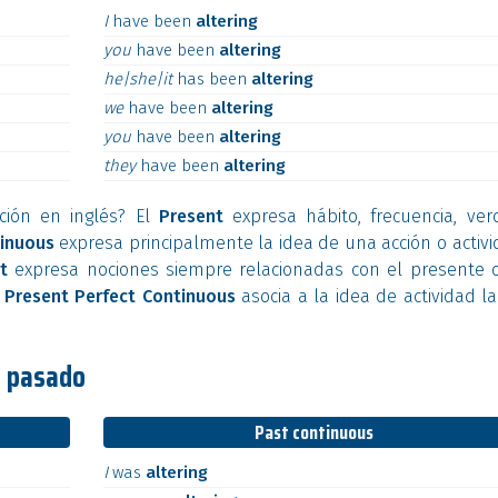
I
have
been
altering
you
have
been
altering
he|she|it
has
been
altering
we
have
been
altering
you
have
been
altering
they
have
been
altering
ción en inglés? El
Present
expresa hábito, frecuencia, ver
inuous
expresa principalmente la idea de una acción o activ
t
expresa nociones siempre relacionadas con el presente o
l
Present Perfect Continuous
asocia a la idea de actividad l
l pasado
Past continuous
I
was
altering