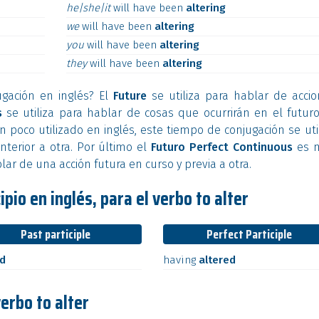
he|she|it
will
have
been
altering
we
will
have
been
altering
you
will
have
been
altering
they
will
have
been
altering
ugación en inglés? El
Future
se utiliza para hablar de acci
s
se utiliza para hablar de cosas que ocurrirán en el futuro
 poco utilizado en inglés, este tiempo de conjugación se uti
nterior a otra. Por último el
Futuro Perfect Continuous
es 
lar de una acción futura en curso y previa a otra.
pio en inglés, para el verbo to alter
Past participle
Perfect Participle
ed
having
altered
verbo to alter