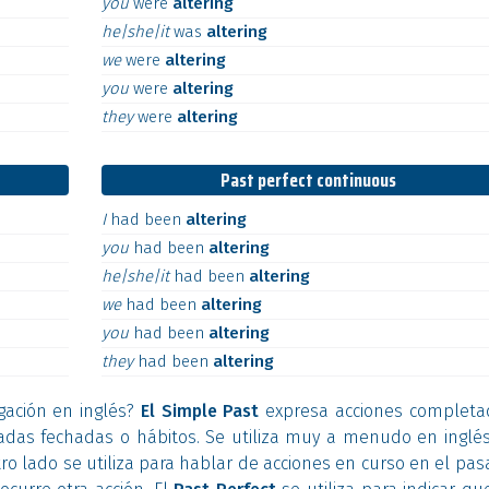
you
were
altering
he|she|it
was
altering
we
were
altering
you
were
altering
they
were
altering
Past perfect continuous
I
had
been
altering
you
had
been
altering
he|she|it
had
been
altering
we
had
been
altering
you
had
been
altering
they
had
been
altering
gación en inglés?
El Simple Past
expresa acciones completa
sadas fechadas o hábitos. Se utiliza muy a menudo en inglés
ro lado se utiliza para hablar de acciones en curso en el pa