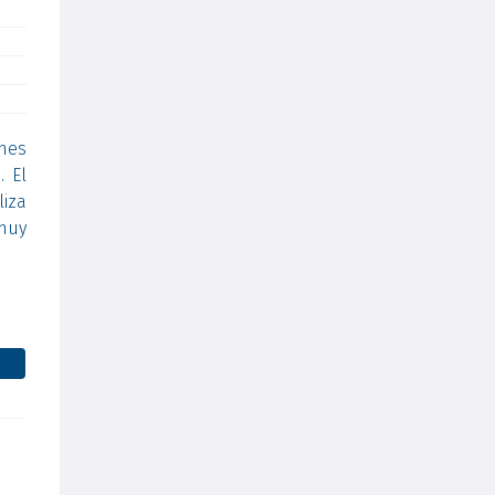
ones
. El
liza
muy