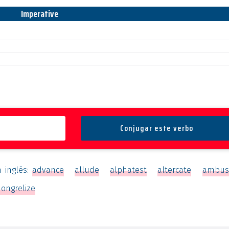
Imperative
n inglés:
advance
allude
alphatest
altercate
ambus
ongrelize