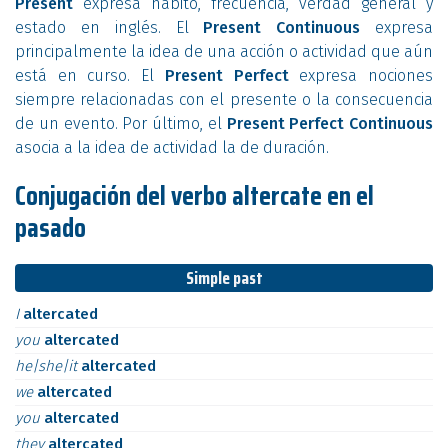
Present
expresa hábito, frecuencia, verdad general y
estado en inglés. El
Present Continuous
expresa
principalmente la idea de una acción o actividad que aún
está en curso. El
Present Perfect
expresa nociones
siempre relacionadas con el presente o la consecuencia
de un evento. Por último, el
Present Perfect Continuous
asocia a la idea de actividad la de duración.
Conjugación del verbo altercate en el
pasado
Simple past
I
altercated
you
altercated
he|she|it
altercated
we
altercated
you
altercated
they
altercated