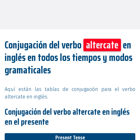
Conjugación del verbo
altercate
en
inglés en todos los tiempos y modos
gramaticales
Aquí están las tablas de conjugación para el verbo
altercate en inglés.
Conjugación del verbo altercate en inglés
en el presente
Present Tense