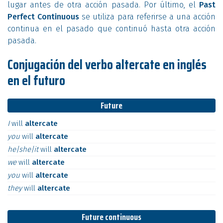
lugar antes de otra acción pasada. Por último, el
Past
Perfect Continuous
se utiliza para referirse a una acción
continua en el pasado que continuó hasta otra acción
pasada.
Conjugación del verbo altercate en inglés
en el futuro
Future
I
will
altercate
you
will
altercate
he|she|it
will
altercate
we
will
altercate
you
will
altercate
they
will
altercate
Future continuous